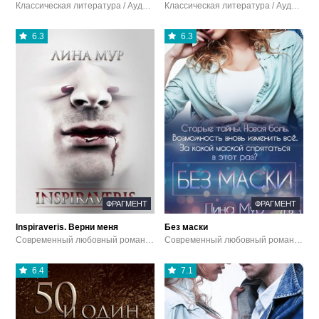
Классическая литература / Аудиокниги
Классическая литература / Аудиокниги
6.3
6.3
ФРАГМЕНТ
ФРАГМЕНТ
Inspiraveris. Верни меня
Без маски
Современный любовный роман / Ужасы и мистика / Эротика / Аудиокниги
Современный любовный роман / Аудиокниги
6.4
7.1