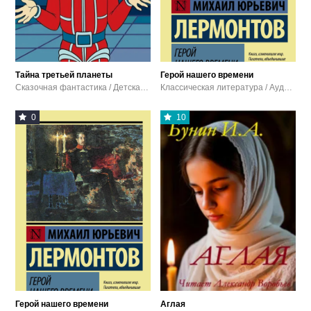
Тайна третьей планеты
Герой нашего времени
Сказочная фантастика / Детская проза / Сказки / Аудиокниги
Классическая литература / Аудиокниги
0
10
Герой нашего времени
Аглая