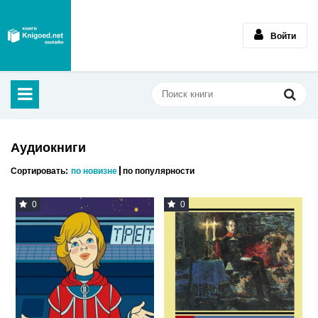
Войти
Аудиокниги
Сортировать:
по новизне
по популярности
0
0