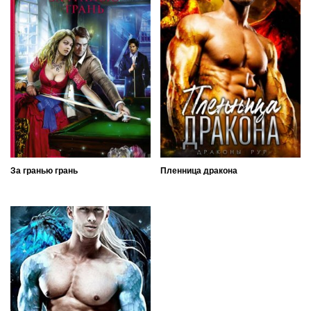
За гранью грань
Пленница дракона