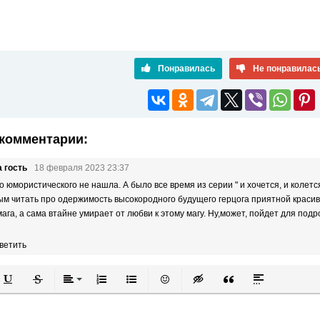
Понравилась
Не понравилас
комментарии:
 гость
18 февраля 2023 23:37
о юмористического не нашла. А было все время из серии " и хочется, и колетс
ым читать про одержимость высокородного будущего герцога приятной красив
мага, а сама втайне умирает от любви к этому магу. Ну,может, пойдет для подр
ветить
й
в
Подчеркнутый
Зачеркнутый
Выравнивание
Нумерованный список
Маркированный список
Вставить смайлик
Вставка скрытого текста
Вставка цитаты
Вставка спой