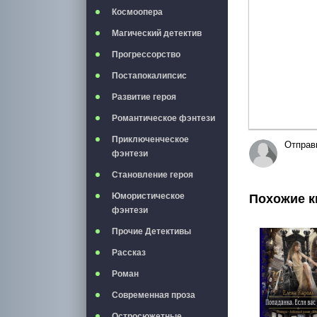
Космоопера
Магический детектив
Прогрессорство
Постапокалипсис
Развитие героя
Романтическое фэнтези
Приключенческое
Отправ
фэнтези
Становление героя
Юмористическое
Похожие к
фэнтези
Прочие Детективы
Рассказ
Роман
Современная проза
Остросюжетные