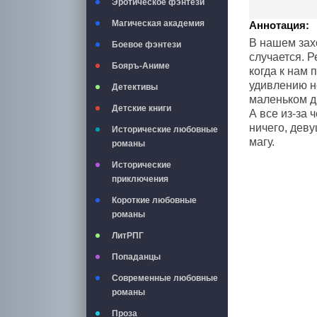
Эротическое фэнтези
Магическая академия
Аннотация:
В нашем захо
Боевое фэнтези
случается. Р
Бояръ-Аниме
когда к нам
удивлению не
Детективы
маленьком др
Детские книги
А все из-за 
ничего, деву
Исторические любовные
магу.
романы
Исторические
приключения
Короткие любовные
романы
ЛитРПГ
Попаданцы
Современные любовные
романы
Проза