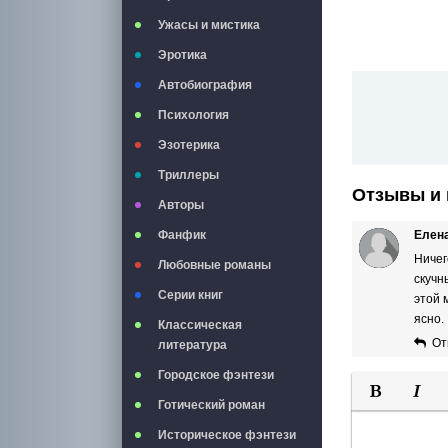
Ужасы и мистика
Эротика
Автобиография
Психология
Эзотерика
Триллеры
Отзывы и 
Авторы
Елена
Фанфик
Ничег
Любовные романы
скучн
Серии книг
этой 
ясно.
Классическая
От
литература
Городское фэнтези
Готический роман
Полужирны
Курси
Историческое фэнтези