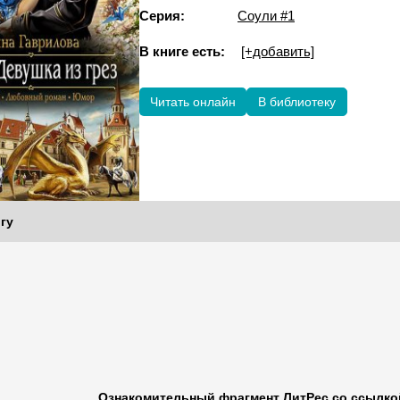
Серия:
Соули #1
В книге есть:
[+добавить]
Читать онлайн
В библиотеку
гу
Ознакомительный фрагмент ЛитРес со ссылкой