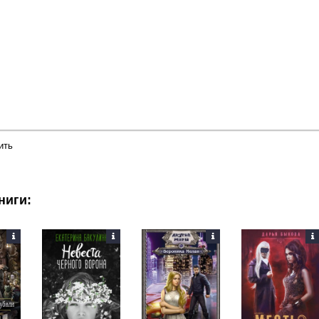
ить
ниги: