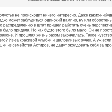
лустье не происходит ничего интересно. Даже каких-нибудь
едко может заблудиться одинокий вампир, ну или оборотень н
 по распределению в штат пришел работать очень перспекти
 было придела. Но как будто этого было мало. Он не прост
аконе. И прошлая жизнь разом закончилась. Такое чувство,
чего? Из-за красивой улыбки и шаловливых ручек. А уж если 
шки из семейства Астиров, не дадут околдовать себя за прос