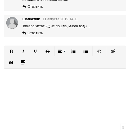
Ответить
Шапокляк
11 августа 2019 14:11
Тяжело читать((( не пошла, много воды...
Ответить
Полужирный
Курсив
Подчеркнутый
Зачеркнутый
Выравнивание
Нумерованный список
Маркированный список
Вставить смайли
Вставка ск
Вставка цитаты
Вставка спойлера
0