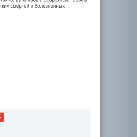
утких смертей и болезненных
ь