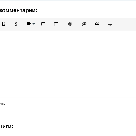
комментарии:
й
в
Подчеркнутый
Зачеркнутый
Выравнивание
Нумерованный список
Маркированный список
Вставить смайлик
Вставка скрытого текста
Вставка цитаты
Вставка спой
ить
ниги: