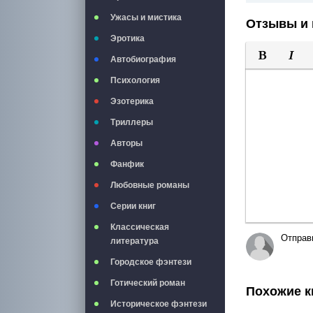
Ужасы и мистика
Отзывы и 
Эротика
Автобиография
Полужирны
Курси
Психология
Эзотерика
Триллеры
Авторы
Фанфик
Любовные романы
Серии книг
Классическая
Отправ
литература
Городское фэнтези
Готический роман
Похожие к
Историческое фэнтези