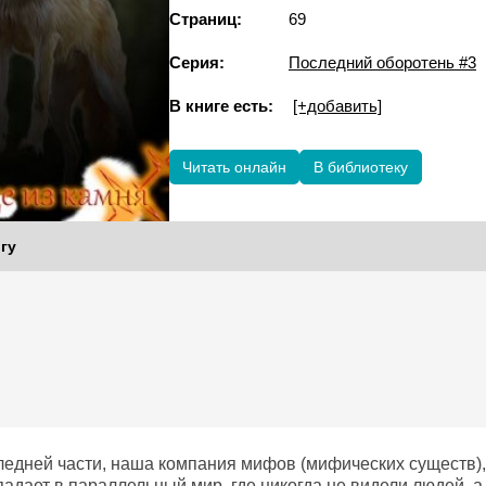
Страниц:
69
Серия:
Последний оборотень #3
В книге есть:
[+добавить]
Читать онлайн
В библиотеку
гу
следней части, наша компания мифов (мифических существ),
адает в параллельный мир, где никогда не видели людей, а