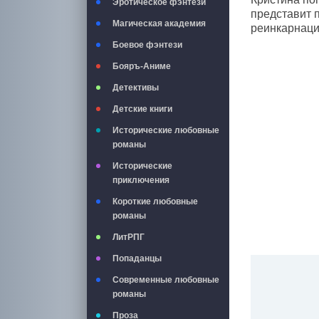
Эротическое фэнтези
представит п
Магическая академия
реинкарнаци
Боевое фэнтези
Бояръ-Аниме
Детективы
Детские книги
Исторические любовные
романы
Исторические
приключения
Короткие любовные
романы
ЛитРПГ
Попаданцы
Современные любовные
романы
Проза