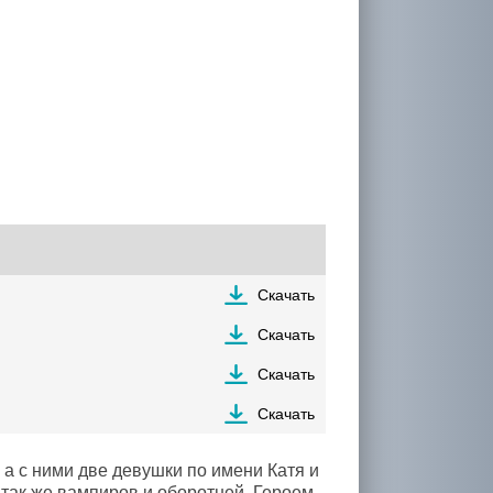
Скачать
Скачать
Скачать
Скачать
 а с ними две девушки по имени Катя и
 так же вампиров и оборотней. Героем