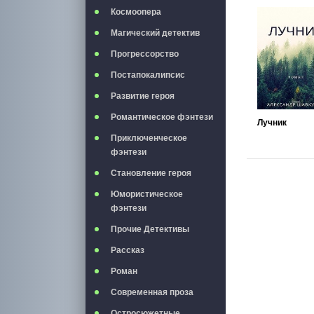
Космоопера
Магический детектив
Прогрессорство
Постапокалипсис
Развитие героя
Романтическое фэнтези
Лучник
Приключенческое
фэнтези
Становление героя
Юмористическое
фэнтези
Прочие Детективы
Рассказ
Роман
Современная проза
Остросюжетные