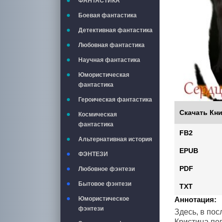
ФАНТАСТИКА
Боевая фантастика
Детективная фантастика
Любовная фантастика
Научная фантастика
Юмористическая
фантастика
Героическая фантастика
Скачать Кни
Космическая
фантастика
FB2
Альтернативная история
EPUB
ФЭНТЕЗИ
PDF
Любовное фэнтези
Бытовое фэнтези
TXT
Аннотация:
Юмористическое
фэнтези
Здесь, в по
Кристина поп