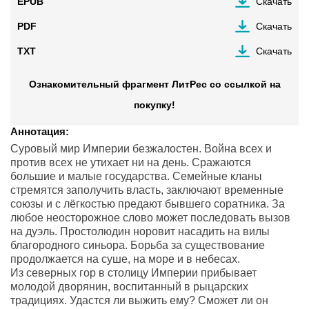
EPUB
Скачать
PDF
Скачать
TXT
Скачать
Ознакомительный фрагмент ЛитРес со ссылкой на
покупку!
Аннотация:
Суровый мир Империи безжалостен. Война всех и
против всех не утихает ни на день. Сражаются
большие и малые государства. Семейные кланы
стремятся заполучить власть, заключают временные
союзы и с лёгкостью предают бывшего соратника. За
любое неосторожное слово может последовать вызов
на дуэль. Простолюдин норовит насадить на вилы
благородного синьора. Борьба за существование
продолжается на суше, на море и в небесах.
Из северных гор в столицу Империи прибывает
молодой дворянин, воспитанный в рыцарских
традициях. Удастся ли выжить ему? Сможет ли он