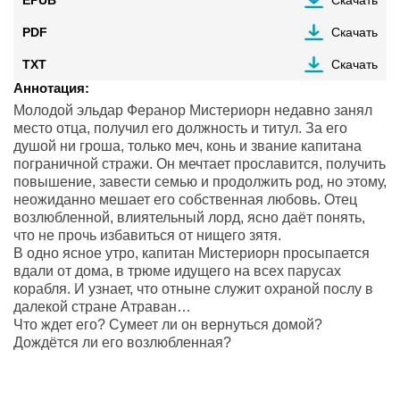
PDF
Скачать
TXT
Скачать
Аннотация:
Молодой эльдар Феранор Мистериорн недавно занял
место отца, получил его должность и титул. За его
душой ни гроша, только меч, конь и звание капитана
пограничной стражи. Он мечтает прославится, получить
повышение, завести семью и продолжить род, но этому,
неожиданно мешает его собственная любовь. Отец
возлюбленной, влиятельный лорд, ясно даёт понять,
что не прочь избавиться от нищего зятя.
В одно ясное утро, капитан Мистериорн просыпается
вдали от дома, в трюме идущего на всех парусах
корабля. И узнает, что отныне служит охраной послу в
далекой стране Атраван…
Что ждет его? Сумеет ли он вернуться домой?
Дождётся ли его возлюбленная?