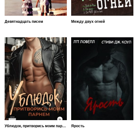
Девятнадцать писем
Между двух огней
Ублюдок, притворись моим парнем... Книга 2
Ярость