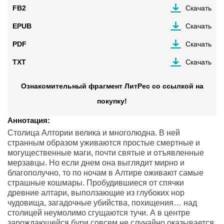
FB2
Скачать
EPUB
Скачать
PDF
Скачать
TXT
Скачать
Ознакомительный фрагмент ЛитРес со ссылкой на
покупку!
Аннотация:
Столица Алтории велика и многолюдна. В ней
странным образом уживаются простые смертные и
могущественные маги, почти святые и отъявленные
мерзавцы. Но если днем она выглядит мирно и
благополучно, то по ночам в Алтире оживают самые
страшные кошмары. Пробудившиеся от спячки
древние алтари, выползающие из глубоких нор
чудовища, загадочные убийства, похищения… над
столицей неумолимо сгущаются тучи. А в центре
зарождающейся бури совсем не случайно оказывается