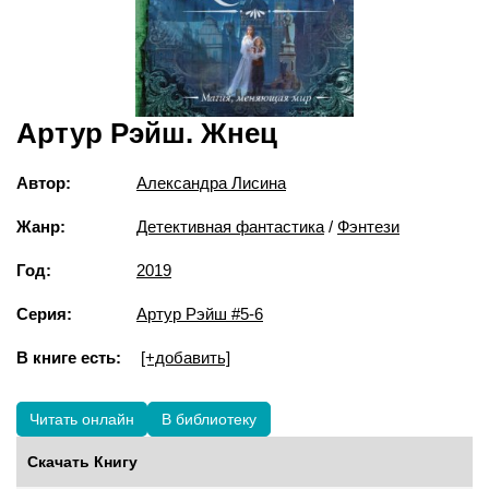
Артур Рэйш. Жнец
Автор:
Александра Лисина
Жанр:
Детективная фантастика
/
Фэнтези
Год:
2019
Серия:
Артур Рэйш #5-6
В книге есть:
[+добавить]
Читать онлайн
В библиотеку
Скачать Книгу