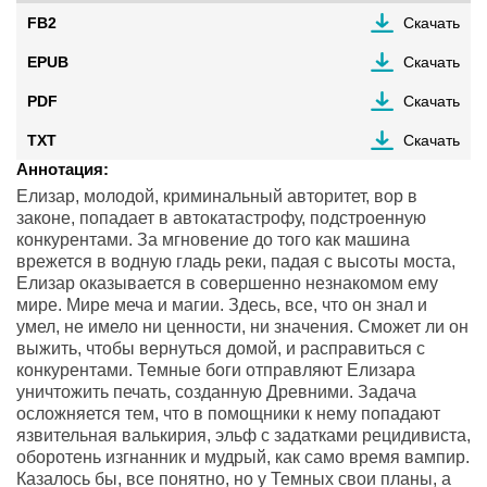
FB2
Скачать
EPUB
Скачать
PDF
Скачать
TXT
Скачать
Аннотация:
Елизар, молодой, криминальный авторитет, вор в
законе, попадает в автокатастрофу, подстроенную
конкурентами. За мгновение до того как машина
врежется в водную гладь реки, падая с высоты моста,
Елизар оказывается в совершенно незнакомом ему
мире. Мире меча и магии. Здесь, все, что он знал и
умел, не имело ни ценности, ни значения. Сможет ли он
выжить, чтобы вернуться домой, и расправиться с
конкурентами. Темные боги отправляют Елизара
уничтожить печать, созданную Древними. Задача
осложняется тем, что в помощники к нему попадают
язвительная валькирия, эльф с задатками рецидивиста,
оборотень изгнанник и мудрый, как само время вампир.
Казалось бы, все понятно, но у Темных свои планы, а