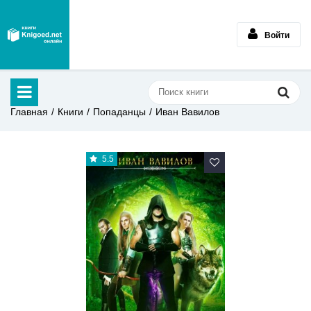
Войти
Главная
Книги
Попаданцы
Иван Вавилов
5.5