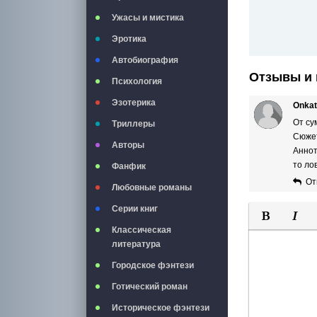
Ужасы и мистика
Эротика
Автобиография
Отзывы и 
Психология
Эзотерика
Onkat
От су
Триллеры
Сюжет
Авторы
Аннот
то ло
Фанфик
От
Любовные романы
Серии книг
Классическая
Полужирны
Курси
литература
Городское фэнтези
Готический роман
Историческое фэнтези