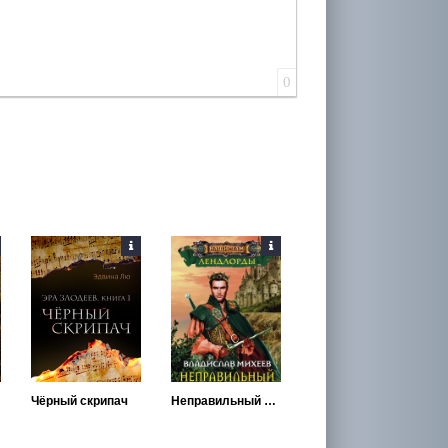
0
Чёрный скрипач
Неправильный демон