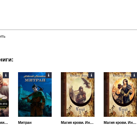
ить
ниги:
Перекрёсток миров. Перстень ангела
Митран
Магия крови. Инкуб. Книга 3
Магия крови. Инкуб. Книга 2