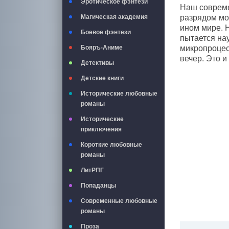
Эротическое фэнтези
Наш современ
Магическая академия
разрядом мол
ином мире. Н
Боевое фэнтези
пытается нау
Бояръ-Аниме
микропроцесс
вечер. Это и
Детективы
Детские книги
Исторические любовные
романы
Исторические
приключения
Короткие любовные
романы
ЛитРПГ
Попаданцы
Современные любовные
романы
Проза