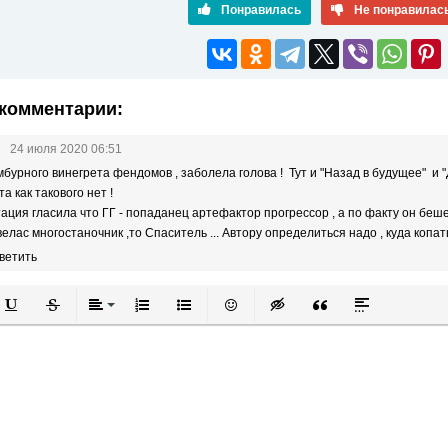
Понравилась
Не понравилас
комментарии:
24 июля 2020 06:51
мбурного винегрета фендомов , заболела голова ! Тут и "Назад в будущее" и "
а как такового нет !
ация гласила что ГГ - попаданец артефактор прогрессор , а по факту он бешен
велас многостаночник ,то Спаситель ... Автору определиться надо , куда копать
ветить
й
в
Подчеркнутый
Зачеркнутый
Выравнивание
Нумерованный список
Маркированный список
Вставить смайлик
Вставка скрытого текста
Вставка цитаты
Вставка спой