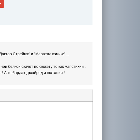
ь
Доктор Стрейнж" и "Марвелл комикс" ...
ой белкой скачет по сюжету то как маг стихии ,
 ! А то бардак , разброд и шатания !
лера