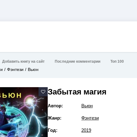
Добавить книгу на сайт
Последние комментарии
Топ 100
ги
Фэнтези
Вьюн
Забытая магия
Автор:
Вьюн
Жанр:
Фэнтези
Год:
2019