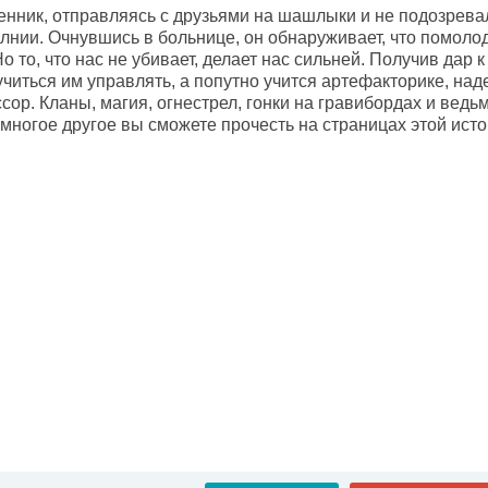
ник, отправляясь с друзьями на шашлыки и не подозревал, 
нии. Очнувшись в больнице, он обнаруживает, что помолоде
о то, что нас не убивает, делает нас сильней. Получив дар 
читься им управлять, а попутно учится артефакторике, над
ор. Кланы, магия, огнестрел, гонки на гравибордах и ведь
 многое другое вы сможете прочесть на страницах этой исто