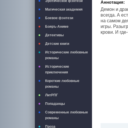
Эротическое фэнтези
Аннотация:
Демон и дра
Магическая академия
всегда. А ес
Боевое фэнтези
на самом де
игры. Разыг
Бояръ-Аниме
крови. И где
Детективы
Детские книги
Исторические любовные
романы
Исторические
приключения
Короткие любовные
романы
ЛитРПГ
Попаданцы
Современные любовные
романы
Проза