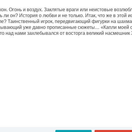
кон. Огонь и воздух. Заклятые враги или неистовые возлю
ть ли он? История о любви и не только. Итак, что же в этой 
ле? Таинственный игрок, передвигающий фигурки на шахм
рывающий уже давно прописанные сюжеты… «Капли моей ог
-то над нами захлебывался от восторга великий насмешник 