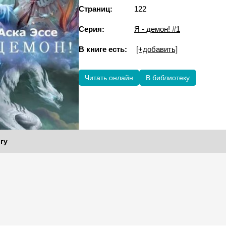
Страниц:
122
Серия:
Я - демон! #1
В книге есть:
[+добавить]
Читать онлайн
В библиотеку
гу