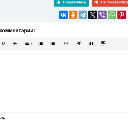
Понравилась
Не понравилас
комментарии:
й
в
Подчеркнутый
Зачеркнутый
Выравнивание
Нумерованный список
Маркированный список
Вставить смайлик
Вставка скрытого текста
Вставка цитаты
Вставка спой
ить