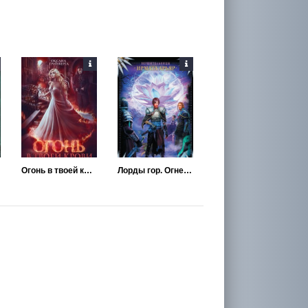
Огонь в твоей крови
Лорды гор. Огненная кровь