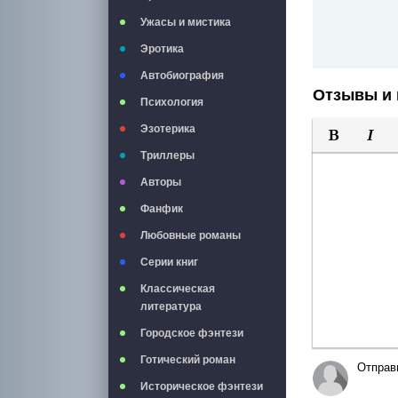
Ужасы и мистика
Эротика
Автобиография
Отзывы и 
Психология
Эзотерика
Триллеры
Полужирны
Курси
Авторы
Фанфик
Любовные романы
Серии книг
Классическая
литература
Городское фэнтези
Готический роман
Отправ
Историческое фэнтези