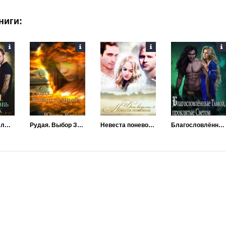
ниги:
Керрая. Одна любовь на троих
Рудая. Выбор За Мной
Невеста поневоле
Благословлённые Тьмой, проклятые Светом