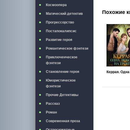
Космоопера
Похожие к
Магический детектив
Прогрессорство
Постапокалипсис
Развитие героя
Романтическое фэнтези
Приключенческое
фэнтези
Становление героя
Юмористическое
фэнтези
Прочие Детективы
Рассказ
Роман
Современная проза
Остросюжетные