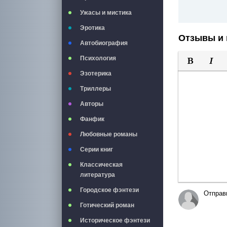
Ужасы и мистика
Эротика
Отзывы и 
Автобиография
Психология
Полужирны
Курси
Эзотерика
Триллеры
Авторы
Фанфик
Любовные романы
Серии книг
Классическая
литература
Городское фэнтези
Отправ
Готический роман
Историческое фэнтези