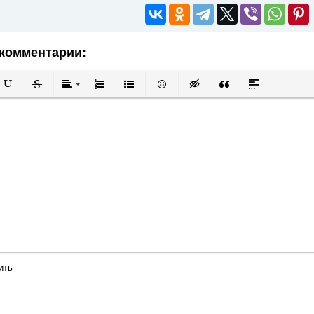
комментарии:
й
в
Подчеркнутый
Зачеркнутый
Выравнивание
Нумерованный список
Маркированный список
Вставить смайлик
Вставка скрытого текста
Вставка цитаты
Вставка спой
ить