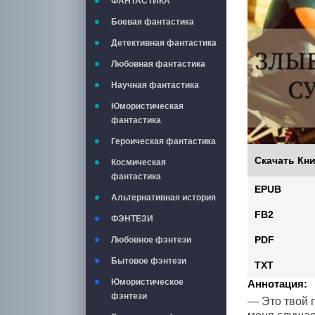
ФАНТАСТИКА
Боевая фантастика
Детективная фантастика
Любовная фантастика
Научная фантастика
Юмористическая
фантастика
Героическая фантастика
Скачать Кни
Космическая
фантастика
EPUB
Альтернативная история
FB2
ФЭНТЕЗИ
PDF
Любовное фэнтези
Бытовое фэнтези
TXT
Юмористическое
Аннотация:
фэнтези
— Это твой п