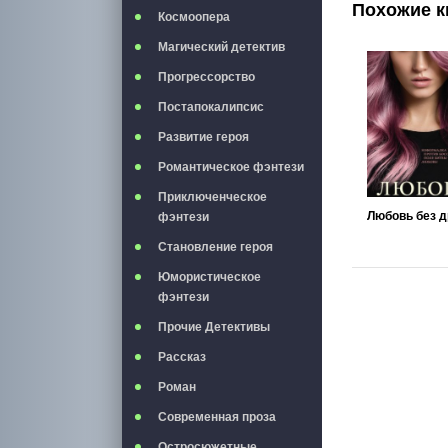
Похожие к
Космоопера
Магический детектив
Прогрессорство
Постапокалипсис
Развитие героя
Романтическое фэнтези
Приключенческое
фэнтези
Становление героя
Юмористическое
фэнтези
Прочие Детективы
Рассказ
Роман
Современная проза
Остросюжетные