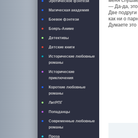
меня слуша
Эротическое фэнтези
— Да-да, эт
Магическая академия
Две подруги 
как ни о пар
Боевое фэнтези
Думаете это
Бояръ-Аниме
Детективы
Детские книги
Исторические любовные
романы
Исторические
приключения
Короткие любовные
романы
ЛитРПГ
Попаданцы
Современные любовные
романы
Проза