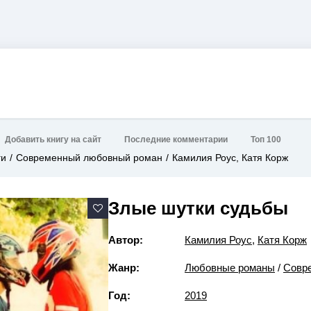
Добавить книгу на сайт
Последние комментарии
Топ 100
ги
Современный любовный роман
Камилия Роус, Катя Корж
Злые шутки судьбы
Автор:
Камилия Роус
,
Катя Корж
Жанр:
Любовные романы
/
Совр
Год:
2019