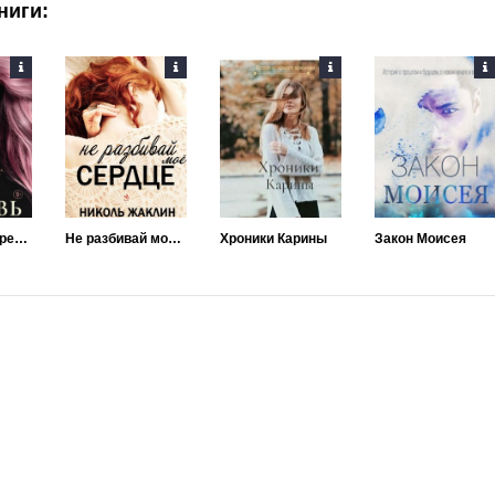
ниги:
Любовь без дресс-кода
Не разбивай мое сердце
Хроники Карины
Закон Моисея