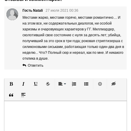
Гость Natali
27 июля 2021 00:36
Местами жарко, местами горячо, местами романтично.... И
на этом все, ни содержательных диалогов, ни особой
харизмы и очаровующих характеров у ГГ. Миллиардер,
сколотивший свое состояние с нуля за десять лет; убийца,
получивший за это срок в три года; роковая стриптизерша с
силиконовыми сиськами, работающая только один-два дня в
неделю... Что? Полный сюр и нереал, как по мне. И никакого
отклика в душе.
Ответить
Полужирный
Курсив
Подчеркнутый
Зачеркнутый
Выравнивание
Нумерованный список
Маркированный список
Вставить смайли
Вставка ск
Вставка цитаты
Вставка спойлера