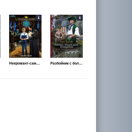
Некромант-самоучка, или Форменное безобразие
Разбойник с большой дороги. Бесприданницы