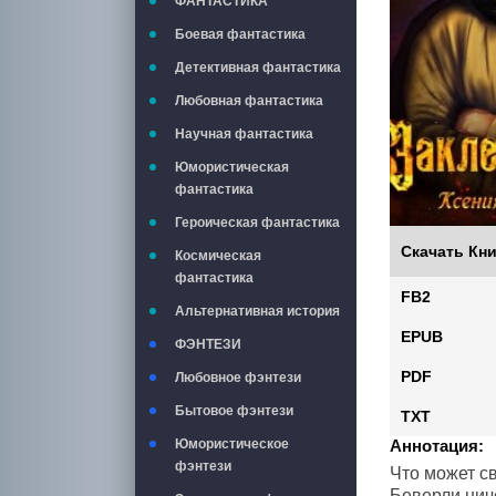
ФАНТАСТИКА
Боевая фантастика
Детективная фантастика
Любовная фантастика
Научная фантастика
Юмористическая
фантастика
Героическая фантастика
Скачать Кни
Космическая
фантастика
FB2
Альтернативная история
EPUB
ФЭНТЕЗИ
PDF
Любовное фэнтези
Бытовое фэнтези
TXT
Аннотация:
Юмористическое
фэнтези
Что может с
Беверли ниче