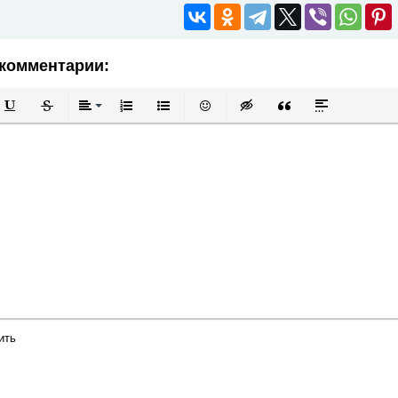
комментарии:
й
в
Подчеркнутый
Зачеркнутый
Выравнивание
Нумерованный список
Маркированный список
Вставить смайлик
Вставка скрытого текста
Вставка цитаты
Вставка спой
ить