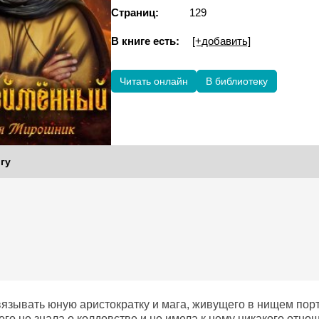
Страниц:
129
В книге есть:
[+добавить]
Читать онлайн
В библиотеку
гу
вязывать юную аристократку и мага, живущего в нищем пор
го не знала о колдовстве и не имела к нему никакого отнош