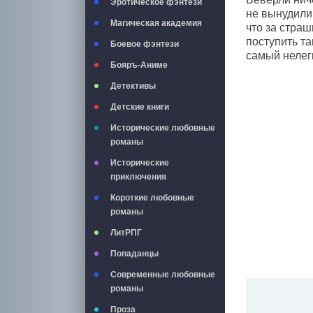
Эротическое фэнтези
не вынудили 
Магическая академия
что за страш
поступить та
Боевое фэнтези
самый нелег
Бояръ-Аниме
Детективы
Детские книги
Исторические любовные
романы
Исторические
приключения
Короткие любовные
романы
ЛитРПГ
Попаданцы
Современные любовные
романы
Проза