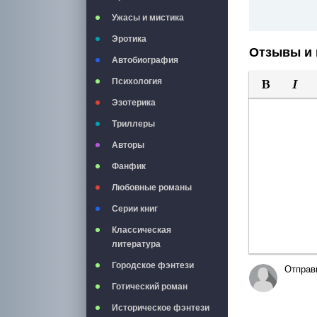
Ужасы и мистика
Эротика
Отзывы и 
Автобиография
Психология
Полужирны
Курси
Эзотерика
Триллеры
Авторы
Фанфик
Любовные романы
Серии книг
Классическая
литература
Городское фэнтези
Отправ
Готический роман
Историческое фэнтези