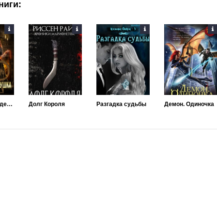
ниги:
Тринадцатая девушка Короля
Долг Короля
Разгадка судьбы
Демон. Одиночка