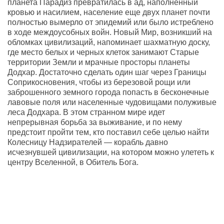
планета Парадиз превратилась в ад, наполненный
кровью и насилием, население еще двух планет почти
полностью вымерло от эпидемий или было истреблено
в ходе междоусобных войн. Новый Мир, возникший на
обломках цивилизаций, напоминает шахматную доску,
где место белых и черных клеток занимают Старые
территории Земли и мрачные просторы планеты
Додхар. Достаточно сделать один шаг через Границы
Соприкосновения, чтобы из березовой рощи или
заброшенного земного города попасть в бесконечные
лавовые поля или населенные чудовищами полуживые
леса Додхара. В этом странном мире идет
непрерывная борьба за выживание, и по нему
предстоит пройти тем, кто поставил себе целью найти
Колесницу Надзирателей — корабль давно
исчезнувшей цивилизации, на котором можно улететь к
центру Вселенной, в Обитель Бога.