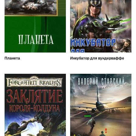
Планета
Инкубатор для вундерваффе