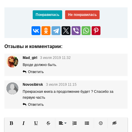
Понравилась
Не понравилась
Отзывы и комментарии:
Mad_girl
3 июля 2019 11:32
Вроде должно быть.
Ответить
Novosibirsk
3 июля 2019 11:15
Прекрасная книга а продолжение будет ? Спасибо за
первую часть
Ответить
Полужирный
Курсив
Подчеркнутый
Зачеркнутый
Выравнивание
Нумерованный список
Маркированный список
Вставить смайли
Вставка ск