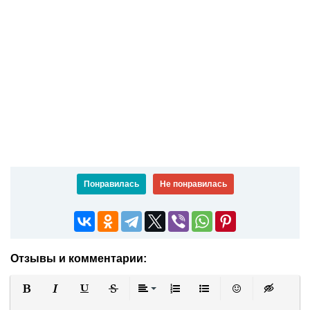
Понравилась
Не понравилась
Отзывы и комментарии:
Полужирный
Курсив
Подчеркнутый
Зачеркнутый
Выравнивание
Нумерованный список
Маркированный список
Вставить смайли
Вставка ск