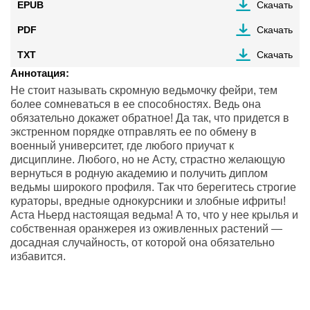
EPUB
Скачать
PDF
Скачать
TXT
Скачать
Аннотация:
Не стоит называть скромную ведьмочку фейри, тем
более сомневаться в ее способностях. Ведь она
обязательно докажет обратное! Да так, что придется в
экстренном порядке отправлять ее по обмену в
военный университет, где любого приучат к
дисциплине. Любого, но не Асту, страстно желающую
вернуться в родную академию и получить диплом
ведьмы широкого профиля. Так что берегитесь строгие
кураторы, вредные однокурсники и злобные ифриты!
Аста Ньерд настоящая ведьма! А то, что у нее крылья и
собственная оранжерея из оживленных растений —
досадная случайность, от которой она обязательно
избавится.