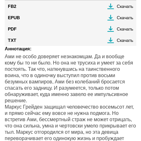
FB2
Скачать
EPUB
Скачать
PDF
Скачать
TXT
Скачать
Аннотация:
Ами не особо доверяет незнакомцам. Да и вообще
кому бы то ни было. Но она не трусиха и умеет за себя
постоять. Так что, наткнувшись на таинственного
воина, что в одиночку выступил против восьми
безумных вампиров, Ами без колебаний бросается
спасать его задницу. И разумеется, только потом
обнаруживает, куда именно завело ее импульсивное
решение.
Маркус Грейден защищал человечество восемьсот лет,
и прямо сейчас ему вовсе не нужна подмога. Но
встретив Ами, бессмертный страж не может отрицать,
что она сильна, умна и чертовски умело прикрывает его
тыл. Маркус отгородился от мира, но эта девица
переворачивает его одинокую жизнь и пробуждает