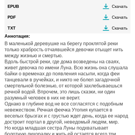
EPUB
Скачать
PDF
Скачать
TXT
Скачать
Аннотация:
В маленькой деревушке на берегу проклятой реки
только храбрость отчаявшейся девочки отыщет нить
между жизнью и смертью.
Вдоль быстрой реки, где дома возведены на сваях,
живет девочка по имени Луна. Всю жизнь она слушала
байки о временах до появления насыпи, когда феи
танцевали в ручейках, и никто не болел загадочной
смертельной болезнью, от которой захлебываешься
речной водой. Впрочем, это лишь сказки, ни один
разумный человек в них не верит.
Однако в глубине вод не все согласятся с подобным
невежеством. Речная феечка Утопия купается в
веселых брызгах и с грустью ждет день, когда ее народ
достроит портал в другой, неведомый людям, мир.
Но когда младшая сестра Луны подхватывает
болотную лихорадку и жить ей остается всего три