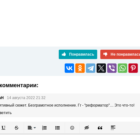
Понравилась
Не понравилас
комментарии:
аН
14 августа 2022 21:32
тивный сюжет. Безграмотное исполнение. Гг - "реформатор".... Это что-то!
ветить
й
в
Подчеркнутый
Зачеркнутый
Выравнивание
Нумерованный список
Маркированный список
Вставить смайлик
Вставка скрытого текста
Вставка цитаты
Вставка спой