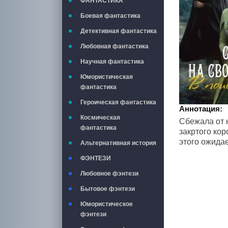
ФАНТАСТИКА
Боевая фантастика
Детективная фантастика
Любовная фантастика
Научная фантастика
Юмористическая
фантастика
Героическая фантастика
Аннотация:
Космическая
Сбежала от 
фантастика
закртого кор
этого ожида
Альтернативная история
ФЭНТЕЗИ
Любовное фэнтези
Бытовое фэнтези
Юмористическое
фэнтези