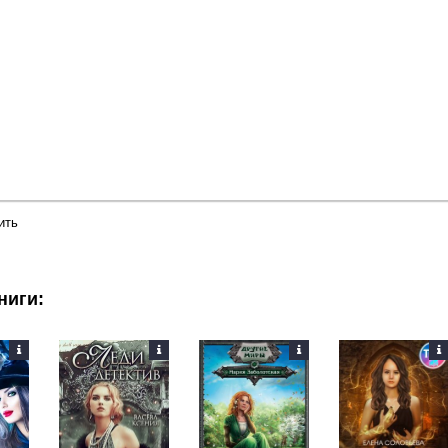
ить
ниги: