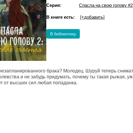
Серия:
Спасла на свою голову #2
В книге есть:
[+добавить]
В библиотеку
незапланированного брака? Молодец. Шуруй теперь снимат
олевства и не забудь придумать, почему ты такая рыжая, уж
ет от высших сил любая попаданка.