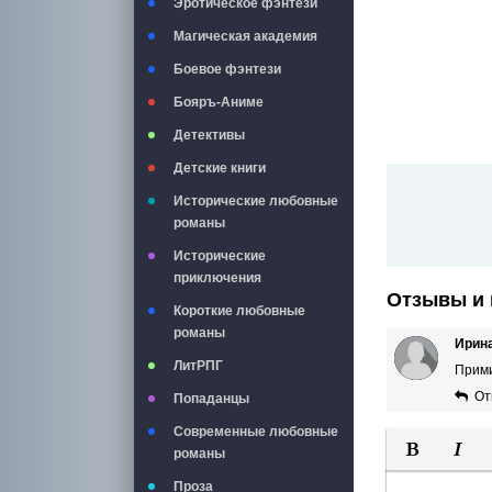
Эротическое фэнтези
Магическая академия
Боевое фэнтези
Бояръ-Аниме
Детективы
Детские книги
Исторические любовные
романы
Исторические
приключения
Отзывы и 
Короткие любовные
романы
Ирин
ЛитРПГ
Прими
От
Попаданцы
Современные любовные
романы
Полужирны
Курси
Проза