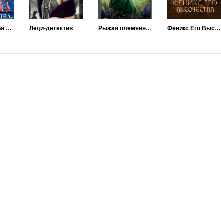
Ведьма, я тебя нашел, или Ты от меня не спрячешься
Леди-детектив
Рыжая племянница лекаря
Феникс Его Высочества