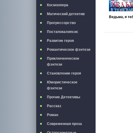
Космоопера
Магический детектив
Прогрессорство
Постапокалипсис
Развитие героя
Романтическое фэнтези
Приключенческое
фэнтези
Становление героя
Юмористическое
фэнтези
Прочие Детективы
Рассказ
Роман
Современная проза
Остросюжетные