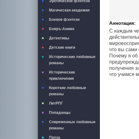
Эротическое фэнтези
Магическая академия
Боевое фэнтези
Аннотация:
Бояръ-Аниме
С каждым че
действительн
Детективы
мировосприят
Детские книги
что вы сами 
Почему я об 
Исторические любовные
предупреждал
романы
получения за
Исторические
что учимся 
приключения
Короткие любовные
романы
ЛитРПГ
Попаданцы
Современные любовные
романы
Проза