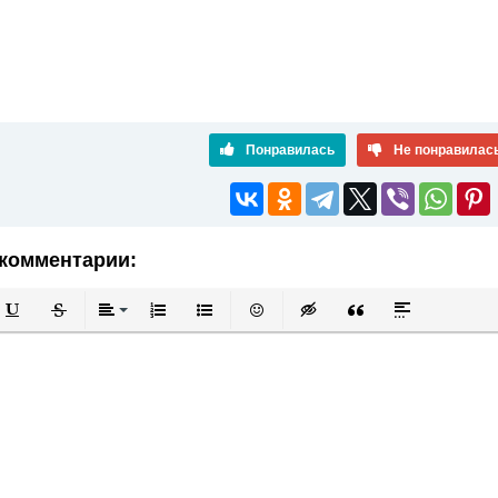
Понравилась
Не понравилас
комментарии:
й
в
Подчеркнутый
Зачеркнутый
Выравнивание
Нумерованный список
Маркированный список
Вставить смайлик
Вставка скрытого текста
Вставка цитаты
Вставка спой