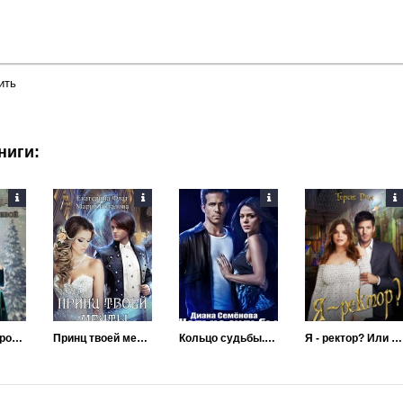
ить
ниги:
Покорение строптивой адептки
Принц твоей мечты
Кольцо судьбы. Том 1
Я - ректор? Или инкуб, дроу и толстушка