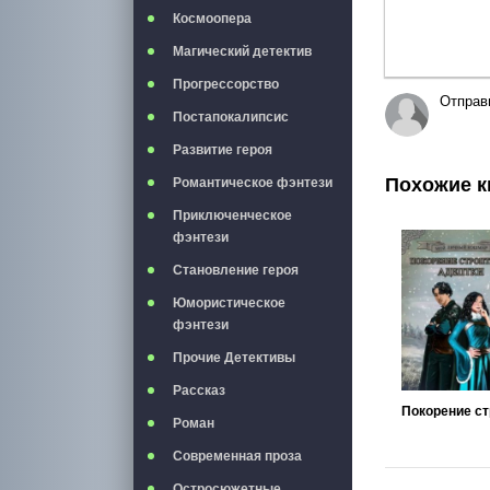
Космоопера
Магический детектив
Прогрессорство
Отправ
Постапокалипсис
Развитие героя
Похожие к
Романтическое фэнтези
Приключенческое
фэнтези
Становление героя
Юмористическое
фэнтези
Прочие Детективы
Рассказ
Роман
Современная проза
Остросюжетные