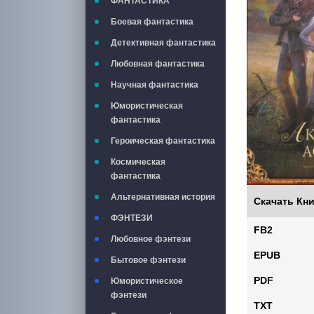
ФАНТАСТИКА
Боевая фантастика
Детективная фантастика
Любовная фантастика
Научная фантастика
Юмористическая
фантастика
Героическая фантастика
Космическая
фантастика
Альтернативная история
Скачать Кни
ФЭНТЕЗИ
FB2
Любовное фэнтези
EPUB
Бытовое фэнтези
PDF
Юмористическое
фэнтези
TXT