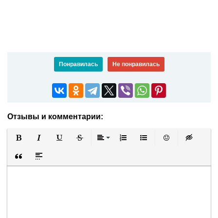
Понравилась
Не понравилась
Отзывы и комментарии:
Полужирный
Курсив
Подчеркнутый
Зачеркнутый
Выравнивание
Нумерованный список
Маркированный список
Вставить смайли
Вставка ск
Вставка цитаты
Вставка спойлера