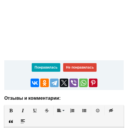
Понравилась
Не понравилась
Отзывы и комментарии:
Полужирный
Курсив
Подчеркнутый
Зачеркнутый
Выравнивание
Нумерованный список
Маркированный список
Вставить смайли
Вставка ск