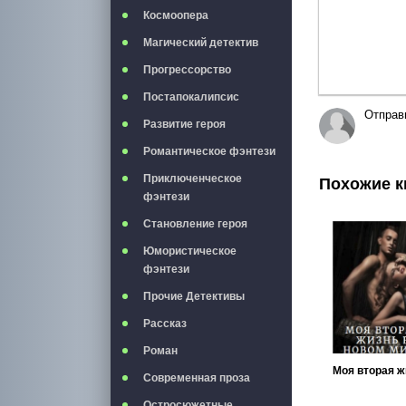
Космоопера
Магический детектив
Прогрессорство
Постапокалипсис
Отправ
Развитие героя
Романтическое фэнтези
Приключенческое
Похожие к
фэнтези
Становление героя
Юмористическое
фэнтези
Прочие Детективы
Рассказ
Роман
Современная проза
Остросюжетные