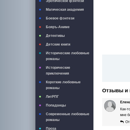
Эротическое фэнтези
Магическая академия
Боевое фэнтези
Бояръ-Аниме
Детективы
Детские книги
Исторические любовные
романы
Исторические
приключения
Короткие любовные
романы
Отзывы и 
ЛитРПГ
Елена
Попаданцы
Как-т
Современные любовные
мне б
романы
От
Проза