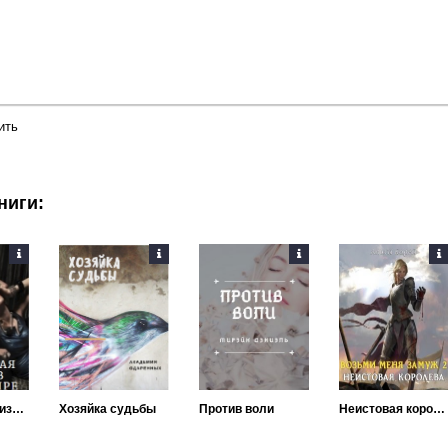
ить
ниги:
Моя вторая жизнь в новом мире
Хозяйка судьбы
Против воли
Неистовая королева