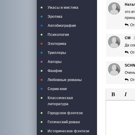
Ната
Ужасы и мистика
это в
Эротика
принц
От
Автобиография
Психология
СМ
Эзотерика
Да со
От
Триллеры
Авторы
SCHN
Фанфик
Очень
От
Любовные романы
Серии книг
Классическая
Полужирны
Курси
литература
Городское фэнтези
Готический роман
Историческое фэнтези