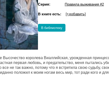
Серия:
Правила выживания #2
В книге есть:
[+добавить]
В библиотеку
Ее Высочество королева Виаллийская, урожденная принцес
астная первая любовь, и предательство, меня пытались уби
все не так важно, потому что я встретила свою судьбу, сво
жиданно положил к моим ногам весь мир, тот ради кого и для