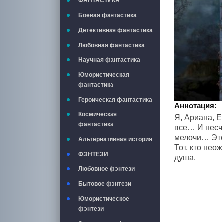
ФАНТАСТИКА
Боевая фантастика
Детективная фантастика
Любовная фантастика
Научная фантастика
Юмористическая
фантастика
Героическая фантастика
Аннотация:
Космическая
Я, Ариана, 
фантастика
все… И несч
мелочи… Это 
Альтернативная история
Тот, кто нео
ФЭНТЕЗИ
душа.
Любовное фэнтези
Бытовое фэнтези
Юмористическое
фэнтези