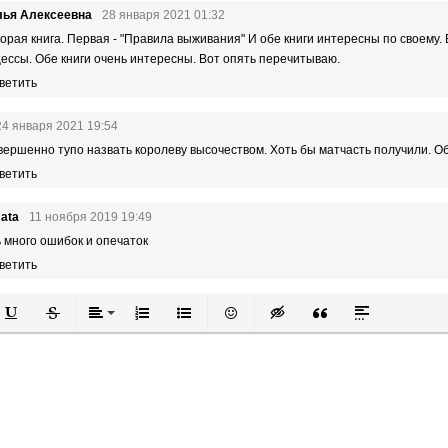
лья Алексеевна
28 января 2021 01:32
торая книга. Первая - "Правила выживания" И обе книги интересны по своему. В
ессы. Обе книги очень интересны. Вот опять перечитываю.
ветить
24 января 2021 19:54
вершенно тупо назвать королеву высочеством. Хоть бы матчасть получили. 
ветить
ata
11 ноября 2019 19:49
 много ошибок и опечаток
ветить
й
в
Подчеркнутый
Зачеркнутый
Выравнивание
Нумерованный список
Маркированный список
Вставить смайлик
Вставка скрытого текста
Вставка цитаты
Вставка спой