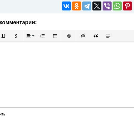
комментарии:
й
в
Подчеркнутый
Зачеркнутый
Выравнивание
Нумерованный список
Маркированный список
Вставить смайлик
Вставка скрытого текста
Вставка цитаты
Вставка спой
ить