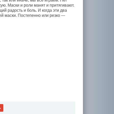
 так или иначе, мы все играем. Нет
кую. Маски и роли манят и притягивают.
й радость и боль. И когда эти два
ей маски. Постепенно или резко —
ь