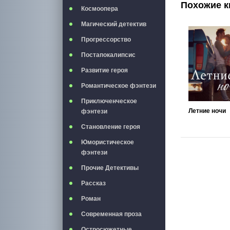
Похожие к
Космоопера
Магический детектив
Прогрессорство
Постапокалипсис
Развитие героя
Романтическое фэнтези
Приключенческое
Летние ночи
фэнтези
Становление героя
Юмористическое
фэнтези
Прочие Детективы
Рассказ
Роман
Современная проза
Остросюжетные