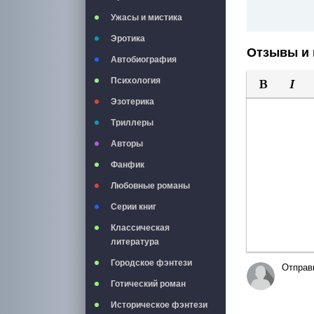
Ужасы и мистика
Эротика
Отзывы и 
Автобиография
Психология
Полужирны
Курси
Эзотерика
Триллеры
Авторы
Фанфик
Любовные романы
Серии книг
Классическая
литература
Городское фэнтези
Отправ
Готический роман
Историческое фэнтези