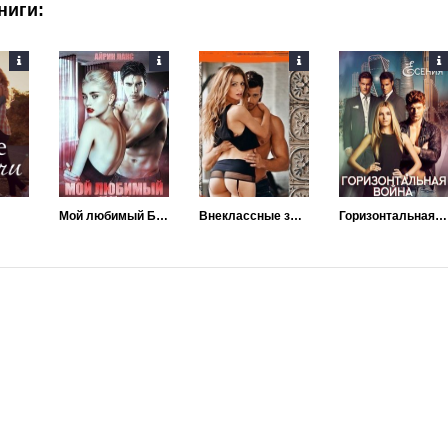
ниги:
Мой любимый Бес
Внеклассные занятия
Горизонтальная война – снимая маски