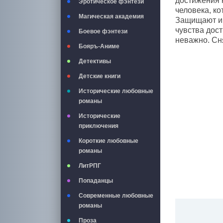
достижения к
Эротическое фэнтези
человека, ко
Магическая академия
Защищают и 
чувства дос
Боевое фэнтези
неважно. Сня
Бояръ-Аниме
Детективы
Детские книги
Исторические любовные
романы
Исторические
приключения
Короткие любовные
романы
ЛитРПГ
Попаданцы
Современные любовные
романы
Проза