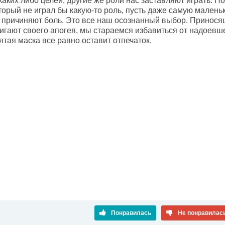
аких либо целей, другие же роли нас заставляют играть. Но,
торый не играл бы какую-то роль, пусть даже самую малень
причиняют боль. Это все наш осознанный выбор. Приносящи
тигают своего апогея, мы стараемся избавиться от надоевш
тая маска все равно оставит отпечаток.
Понравилась
Не понравилас