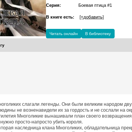
Серия:
Боевая птица #1
В книге есть:
[+добавить]
Читать онлайн
В библиотеку
гу
ноголиких слагали легенды. Они были великим народом двух
людины не возненавидели их за гордость и не сослали на о
тилетия Многоликие вынашивали план своего возвращения к 
 нужно просто-напросто убить короля.
торая наследница клана Многоликих, обладательница прек