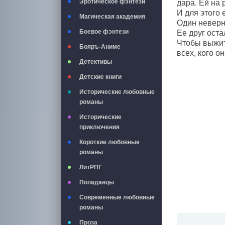
Эротическое фэнтези
дара. Ей на
И для этого 
Магическая академия
Один неверн
Боевое фэнтези
Ее друг оста
Чтобы выжить
Бояръ-Аниме
всех, кого о
Детективы
Детские книги
Исторические любовные
романы
Исторические
приключения
Короткие любовные
романы
ЛитРПГ
Попаданцы
Современные любовные
романы
Проза