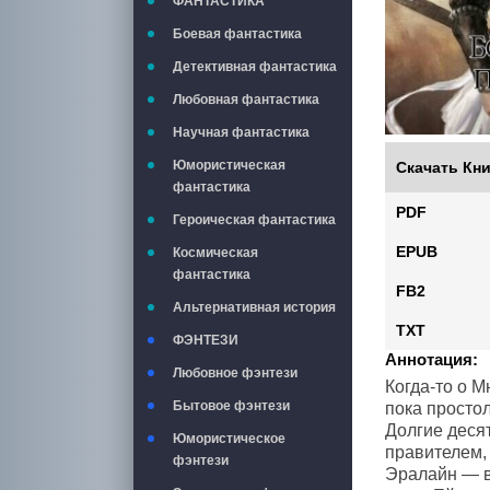
ФАНТАСТИКА
Боевая фантастика
Детективная фантастика
Любовная фантастика
Научная фантастика
Юмористическая
Скачать Кни
фантастика
PDF
Героическая фантастика
EPUB
Космическая
фантастика
FB2
Альтернативная история
TXT
ФЭНТЕЗИ
Аннотация:
Любовное фэнтези
Когда-то о М
Бытовое фэнтези
пока просто
Долгие деся
Юмористическое
правителем,
фэнтези
Эралайн — в