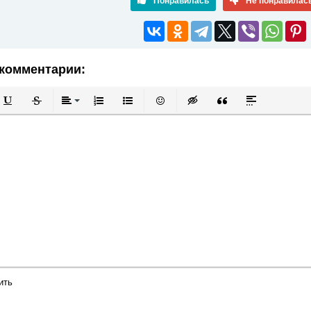
Понравилась
Не понравилас
комментарии:
й
в
Подчеркнутый
Зачеркнутый
Выравнивание
Нумерованный список
Маркированный список
Вставить смайлик
Вставка скрытого текста
Вставка цитаты
Вставка спой
ить