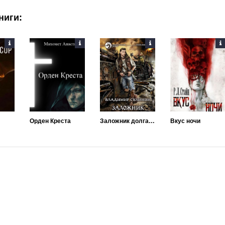
ниги:
Орден Креста
Заложник долга и чести
Вкус ночи