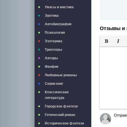
Ужасы и мистика
Эротика
Автобиография
Отзывы и 
Психология
Эзотерика
Полужирны
Курси
Триллеры
Авторы
Фанфик
Любовные романы
Серии книг
Классическая
литература
Городское фэнтези
Готический роман
Отправ
Историческое фэнтези