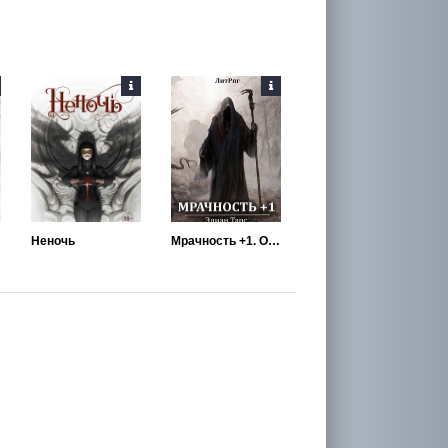
Неночь
Мрачность +1. Отблеск Тьмы