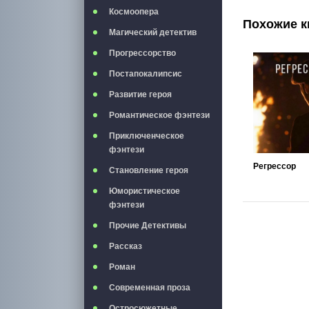
Космоопера
Похожие к
Магический детектив
Прогрессорство
Постапокалипсис
Развитие героя
Романтическое фэнтези
Приключенческое
фэнтези
Регрессор
Становление героя
Юмористическое
фэнтези
Прочие Детективы
Рассказ
Роман
Современная проза
Остросюжетные