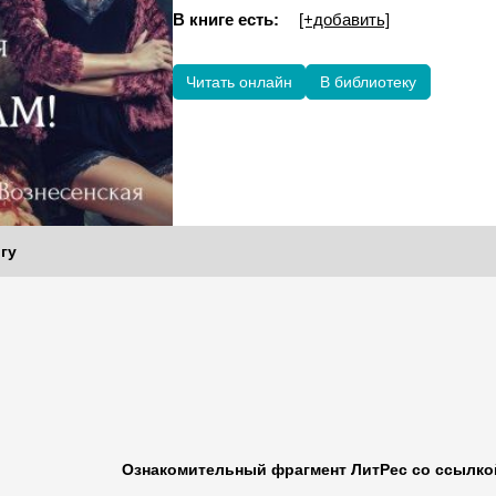
В книге есть:
[+добавить]
Читать онлайн
В библиотеку
гу
Ознакомительный фрагмент ЛитРес со ссылкой