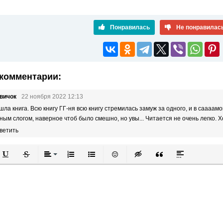
Понравилась
Не понравилас
комментарии:
вичок
22 ноября 2022 12:13
шла книга. Всю книгу ГГ-ня всю книгу стремилась замуж за одного, и в саааа
ным слогом, наверное чтоб было смешно, но увы... Читается не очень легко. 
ветить
й
в
Подчеркнутый
Зачеркнутый
Выравнивание
Нумерованный список
Маркированный список
Вставить смайлик
Вставка скрытого текста
Вставка цитаты
Вставка спой