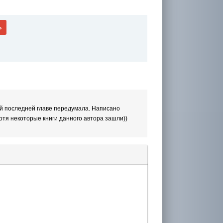
ь
мой последней главе передумала. Написано
Хотя некоторые книги данного автора зашли))
лера