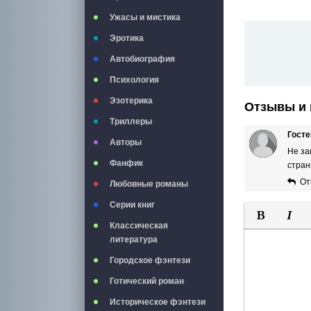
Ужасы и мистика
Эротика
Автобиография
Психология
Эзотерика
Отзывы и 
Триллеры
Госте
Авторы
Не за
Фанфик
стран
От
Любовные романы
Серии книг
Классическая
Полужирны
Курси
литература
Городское фэнтези
Готический роман
Историческое фэнтези