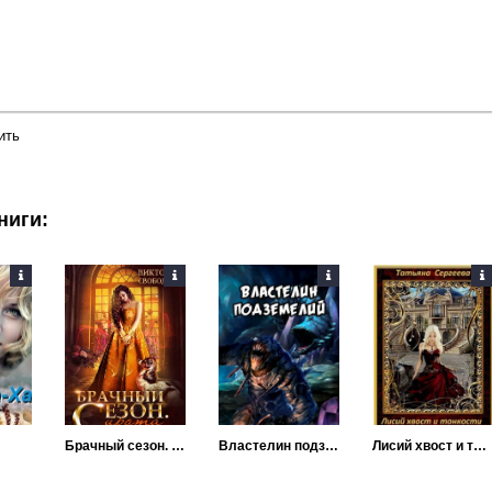
ить
ниги:
Брачный сезон. Сирота
Властелин подземелий
Лисий хвост и тонкости воровской науки