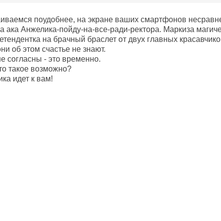
раиваемся поудобнее, на экране ваших смартфонов несравн
а ака Анжелика-пойду-на-все-ради-ректора. Маркиза магич
етендентка на брачный браслет от двух главных красавчико
ни об этом счастье не знают.
е согласны - это временно.
что такое возможно?
ка идет к вам!