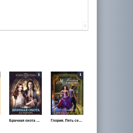
0
Брачная охота на ректора магической академии
Глория. Пять сердец тьмы