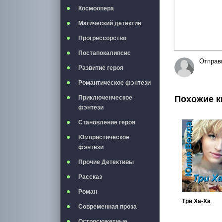
Космоопера
Магический детектив
Прогрессорство
Постапокалипсис
Отправ
Развитие героя
Романтическое фэнтези
Похожие к
Приключенческое
фэнтези
Становление героя
Юмористическое
фэнтези
Прочие Детективы
Рассказ
Роман
Три Ха-Ха
Современная проза
Остросюжетные