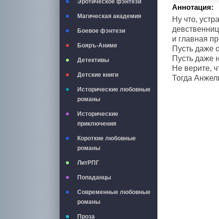
Эротическое фэнтези
Аннотация:
Магическая академия
Ну что, уст
девственниц
Боевое фэнтези
и главная пр
Бояръ-Аниме
Пусть даже о
Пусть даже н
Детективы
Не верите, 
Детские книги
Тогда Анжели
Исторические любовные
романы
Исторические
приключения
Короткие любовные
романы
ЛитРПГ
Попаданцы
Современные любовные
романы
Проза