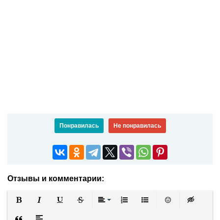
Понравилась
Не понравилась
Отзывы и комментарии:
Полужирный
Курсив
Подчеркнутый
Зачеркнутый
Выравнивание
Нумерованный список
Маркированный список
Вставить смайли
Вставка ск