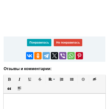
Понравилась
Не понравилась
Отзывы и комментарии:
Полужирный
Курсив
Подчеркнутый
Зачеркнутый
Выравнивание
Нумерованный список
Маркированный список
Вставить смайли
Вставка ск
Вставка цитаты
Вставка спойлера