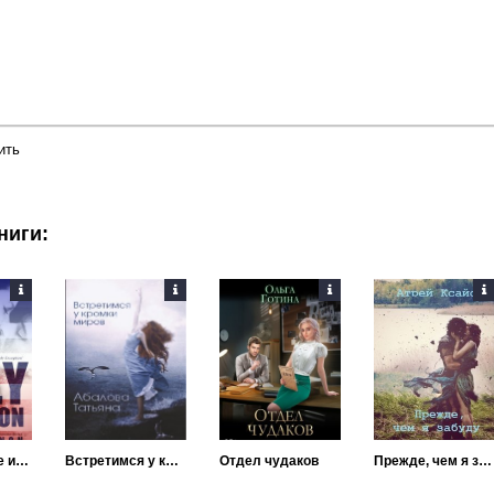
ить
ниги:
Единственное исключение
Встретимся у кромки миров
Отдел чудаков
Прежде, чем я забуду