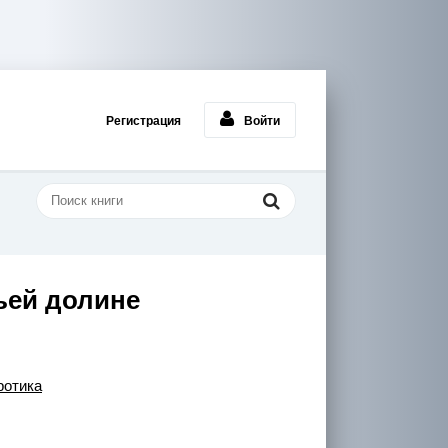
Регистрация
Войти
ьей долине
ротика