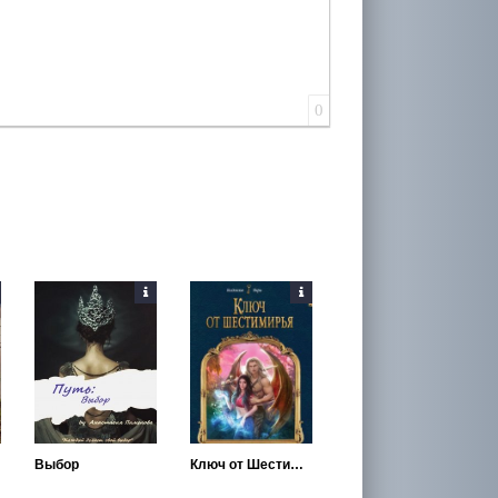
0
Выбор
Ключ от Шестимирья