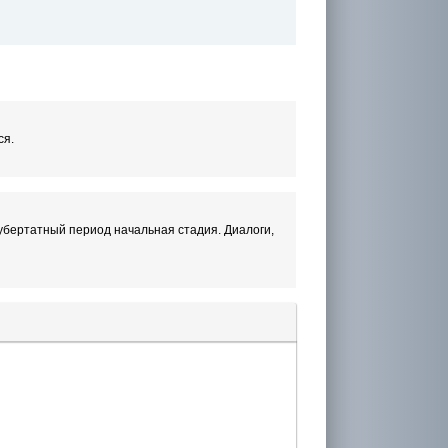
ся.
Пубертатный период начальная стадия. Диалоги,
лера