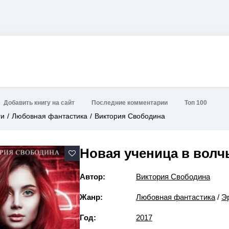
Добавить книгу на сайт
Последние комментарии
Топ 100
ги
Любовная фантастика
Виктория Свободина
Новая ученица в волч
Автор:
Виктория Свободина
Жанр:
Любовная фантастика
/
Э
Год:
2017