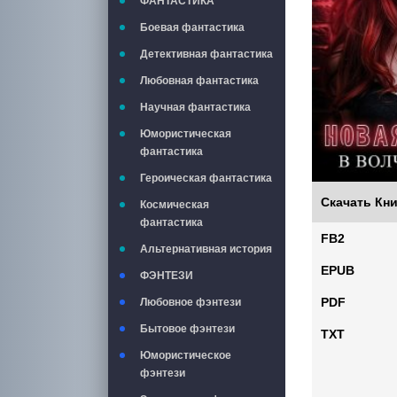
ФАНТАСТИКА
Боевая фантастика
Детективная фантастика
Любовная фантастика
Научная фантастика
Юмористическая
фантастика
Героическая фантастика
Скачать Кни
Космическая
фантастика
FB2
Альтернативная история
EPUB
ФЭНТЕЗИ
PDF
Любовное фэнтези
Бытовое фэнтези
TXT
Юмористическое
фэнтези