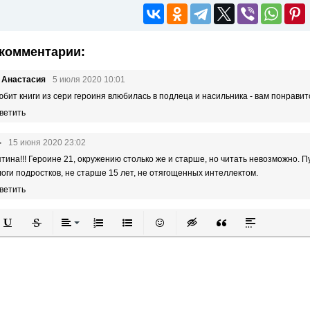
комментарии:
 Анастасия
5 июля 2020 10:01
юбит книги из сери героиня влюбилась в подлеца и насильника - вам понравит
ветить
-
15 июня 2020 23:02
тина!!! Героине 21, окружению столько же и старше, но читать невозможно. 
оги подростков, не старше 15 лет, не отягощенных интеллектом.
ветить
й
в
Подчеркнутый
Зачеркнутый
Выравнивание
Нумерованный список
Маркированный список
Вставить смайлик
Вставка скрытого текста
Вставка цитаты
Вставка спой