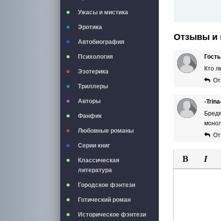
Ужасы и мистика
Эротика
Отзывы и 
Автобиография
Гость
Психология
Кто л
Эзотерика
От
Триллеры
Авторы
-Trina
Бредя
Фанфик
монол
Любовные романы
От
Серии книг
Классическая
литература
Полужирны
Курси
Городское фэнтези
Готический роман
Историческое фэнтези