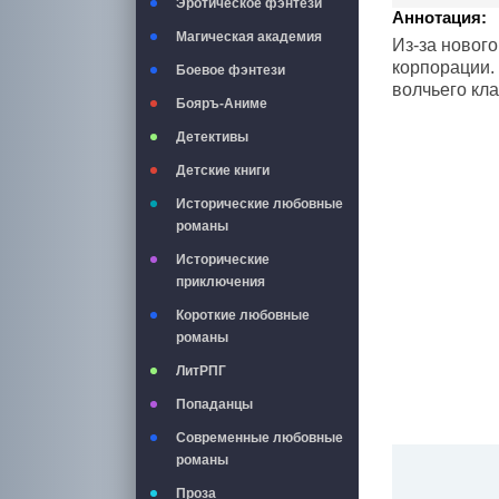
Эротическое фэнтези
Аннотация:
Магическая академия
Из-за новог
корпорации. 
Боевое фэнтези
волчьего кла
Бояръ-Аниме
Детективы
Детские книги
Исторические любовные
романы
Исторические
приключения
Короткие любовные
романы
ЛитРПГ
Попаданцы
Современные любовные
романы
Проза