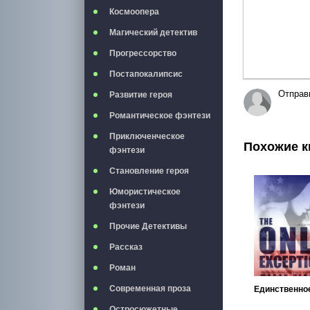
Космоопера
Магический детектив
Прогрессорство
Постапокалипсис
Отправ
Развитие героя
Романтическое фэнтези
Приключенческое
Похожие к
фэнтези
Становление героя
Юмористическое
фэнтези
Прочие Детективы
Рассказ
Роман
Современная проза
Остросюжетные