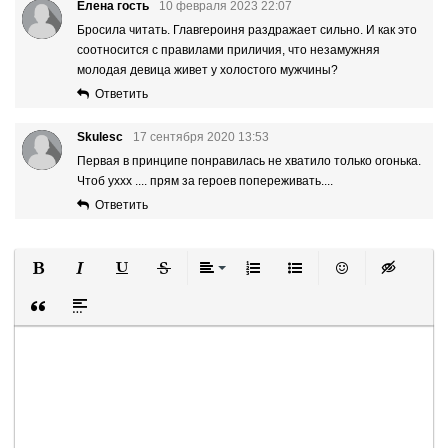
Елена гость
10 февраля 2023 22:07
Бросила читать. Главгероиня раздражает сильно. И как это
соотносится с правилами приличия, что незамужняя
молодая девица живет у холостого мужчины?
Ответить
Skulesc
17 сентября 2020 13:53
Первая в принципе понравилась не хватило только огонька.
Чтоб уххх .... прям за героев попереживать....
Ответить
Полужирный
Курсив
Подчеркнутый
Зачеркнутый
Выравнивание
Нумерованный список
Маркированный список
Вставить смайли
Вставка ск
Вставка цитаты
Вставка спойлера