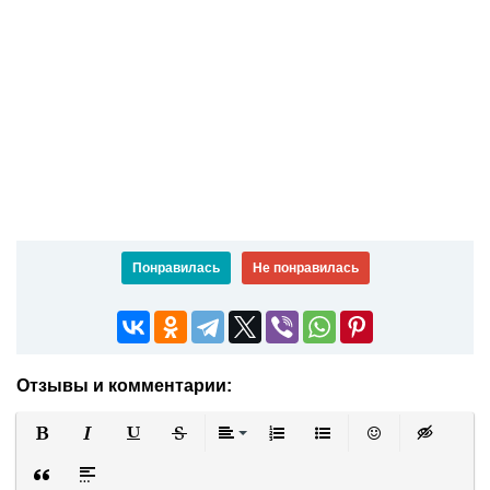
Понравилась
Не понравилась
Отзывы и комментарии:
Полужирный
Курсив
Подчеркнутый
Зачеркнутый
Выравнивание
Нумерованный список
Маркированный список
Вставить смайли
Вставка ск