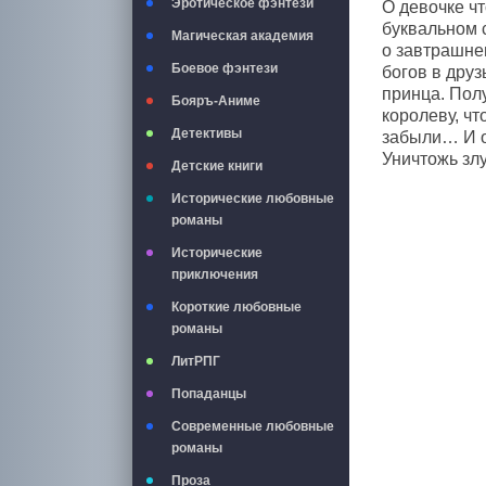
Эротическое фэнтези
О девочке чт
буквальном с
Магическая академия
о завтрашне
Боевое фэнтези
богов в друз
принца. Полу
Бояръ-Аниме
королеву, ч
Детективы
забыли… И о
Уничтожь злу
Детские книги
Исторические любовные
романы
Исторические
приключения
Короткие любовные
романы
ЛитРПГ
Попаданцы
Современные любовные
романы
Проза