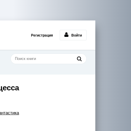
Регистрация
Войти
цесса
нтастика