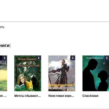
ить
ниги:
Попаданец для драконши
Мечты сбываются или бойся своих желаний
Неистовая королева
Спасённая