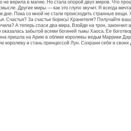
о не верила в магию. Но стала опорой двух миров. Что прош
мысле. Другие миры — как это глупо звучит. Я всегда мечта
м дне. Пока со мной не стали происходить странные вещи. 
ья. Счастья? За счастье борись! Хранителя? Получайте ваше
чила? А теперь спаси два мира. Взойди на трон, закончил 
то оказалась забытой всеми богиней тьмы Хаоса. Ее боготв
на пришла на Арию в облике королевы ведьм Маррики Даркв
ю королеву и стань принцессой Лун. Сохрани себя и своих 