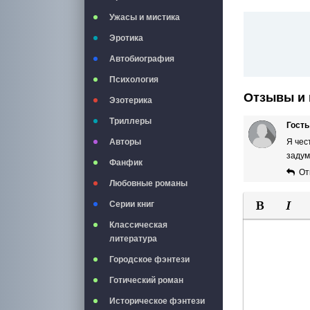
Ужасы и мистика
Эротика
Автобиография
Психология
Отзывы и 
Эзотерика
Триллеры
Гость
Авторы
Я чес
задум
Фанфик
От
Любовные романы
Серии книг
Полужирны
Курси
Классическая
литература
Городское фэнтези
Готический роман
Историческое фэнтези