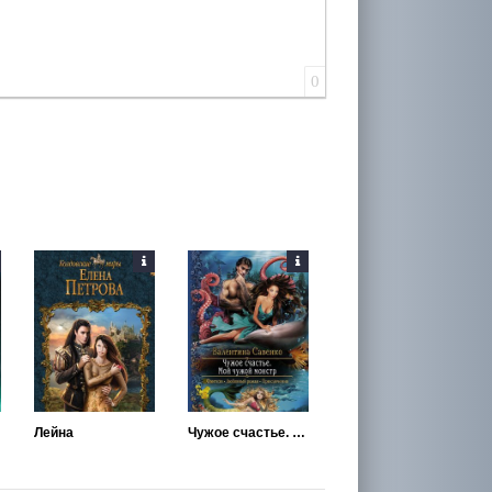
0
Лейна
Чужое счастье. Мой чужой монстр