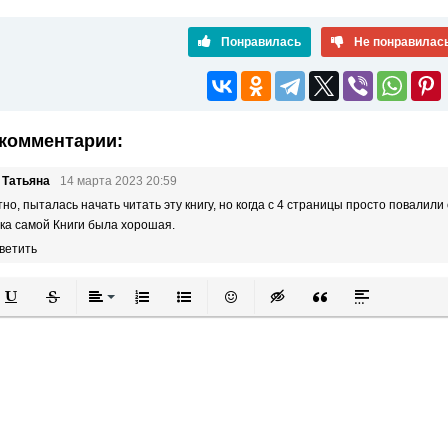
Понравилась
Не понравилас
комментарии:
 Татьяна
14 марта 2023 20:59
тно, пыталась начать читать эту книгу, но когда с 4 страницы просто повалили
ка самой Книги была хорошая.
ветить
й
в
Подчеркнутый
Зачеркнутый
Выравнивание
Нумерованный список
Маркированный список
Вставить смайлик
Вставка скрытого текста
Вставка цитаты
Вставка спой