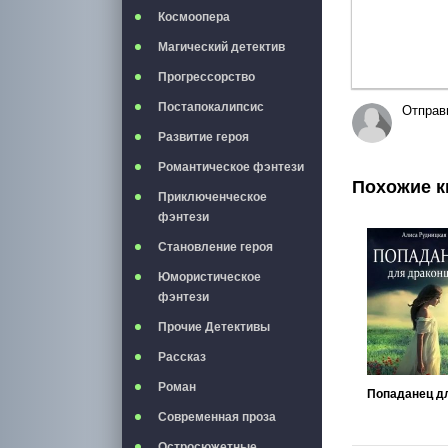
Космоопера
Магический детектив
Прогрессорство
Постапокалипсис
Отправ
Развитие героя
Романтическое фэнтези
Похожие к
Приключенческое
фэнтези
Становление героя
Юмористическое
фэнтези
Прочие Детективы
Рассказ
Роман
Современная проза
Остросюжетные