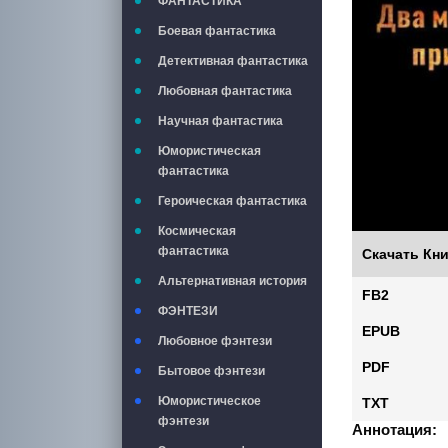
ФАНТАСТИКА
Боевая фантастика
Детективная фантастика
Любовная фантастика
Научная фантастика
Юмористическая
фантастика
Героическая фантастика
Космическая
фантастика
Скачать Кни
Альтернативная история
FB2
ФЭНТЕЗИ
EPUB
Любовное фэнтези
PDF
Бытовое фэнтези
Юмористическое
TXT
фэнтези
Аннотация: