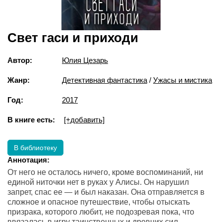
Свет гаси и приходи
Автор:
Юлия Цезарь
Жанр:
Детективная фантастика
/
Ужасы и мистика
Год:
2017
В книге есть:
[+добавить]
В библиотеку
Аннотация:
От него не осталось ничего, кроме воспоминаний, ни
единой ниточки нет в руках у Алисы. Он нарушил
запрет, спас ее — и был наказан. Она отправляется в
сложное и опасное путешествие, чтобы отыскать
призрака, которого любит, не подозревая пока, что
ввязалась в игру таинственных и древних сил.