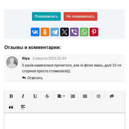
Понравилась
Не понравилась
Отзывы и комментарии:
Riya
3 августа 2023 22:44
5 разів намагалася прочитати, але ні фігня якась, далі 15-ти
сторінок просто стомилася(((
Ответить
Полужирный
Курсив
Подчеркнутый
Зачеркнутый
Выравнивание
Нумерованный список
Маркированный список
Вставить смайли
Вставка ск
Вставка цитаты
Вставка спойлера