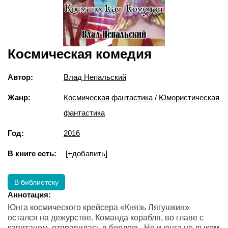
Космическая комедия
Автор:
Влад Непальский
Жанр:
Космическая фантастика
/
Юмористическая
фантастика
Год:
2016
В книге есть:
[+добавить]
В библиотеку
Аннотация:
Юнга космического крейсера «Князь Лягушкин»
остался на дежурстве. Команда корабля, во главе с
капитаном, отправилась в бордель. Но и юнга не лыком