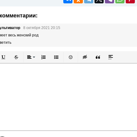
комментарии:
ультиватор
8 октября 2021 20:15
имеет весь женский род
ветить
й
в
Подчеркнутый
Зачеркнутый
Выравнивание
Нумерованный список
Маркированный список
Вставить смайлик
Вставка скрытого текста
Вставка цитаты
Вставка спой