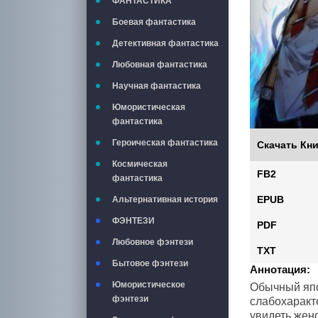
ФАНТАСТИКА
Боевая фантастика
Детективная фантастика
Любовная фантастика
Научная фантастика
Юмористическая
фантастика
Героическая фантастика
Скачать Кни
Космическая
FB2
фантастика
EPUB
Альтернативная история
ФЭНТЕЗИ
PDF
Любовное фэнтези
TXT
Бытовое фэнтези
Аннотация:
Юмористическое
Обычный япо
фэнтези
слабохаракт
увидеть жен