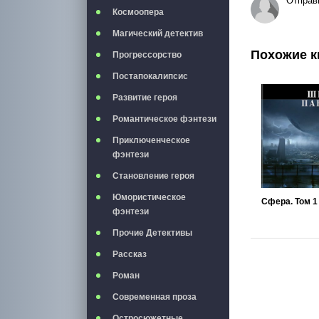
Отправ
Космоопера
Магический детектив
Похожие к
Прогрессорство
Постапокалипсис
Развитие героя
Романтическое фэнтези
Приключенческое
фэнтези
Становление героя
Юмористическое
Сфера. Том 1
фэнтези
Прочие Детективы
Рассказ
Роман
Современная проза
Остросюжетные