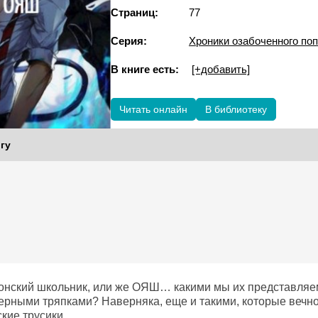
Страниц:
77
Серия:
Хроники озабоченного по
В книге есть:
[+добавить]
Читать онлайн
В библиотеку
гу
нский школьник, или же ОЯШ… какими мы их представляе
ерными тряпками? Наверняка, еще и такими, которые вечно 
ские трусики…