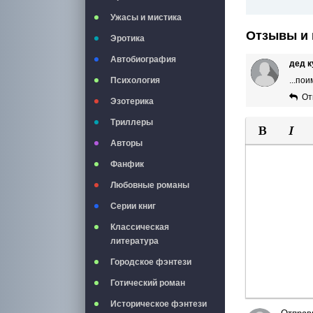
Ужасы и мистика
Отзывы и 
Эротика
Автобиография
дед к
Психология
...по
От
Эзотерика
Триллеры
Авторы
Полужирны
Курси
Фанфик
Любовные романы
Серии книг
Классическая
литература
Городское фэнтези
Готический роман
Историческое фэнтези