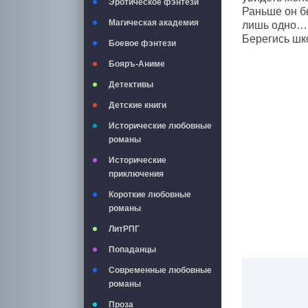
Эротическое фэнтези
Раньше он б
Магическая академия
лишь одно…
Берегись шко
Боевое фэнтези
Бояръ-Аниме
Детективы
Детские книги
Исторические любовные
романы
Исторические
приключения
Короткие любовные
романы
ЛитРПГ
Попаданцы
Современные любовные
романы
Проза