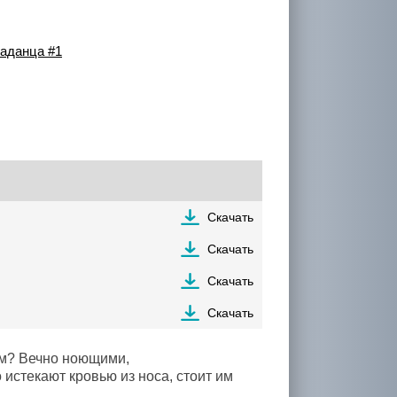
паданца #1
Скачать
Скачать
Скачать
Скачать
м? Вечно ноющими,
истекают кровью из носа, стоит им