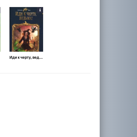
Иди к черту, ведьма!