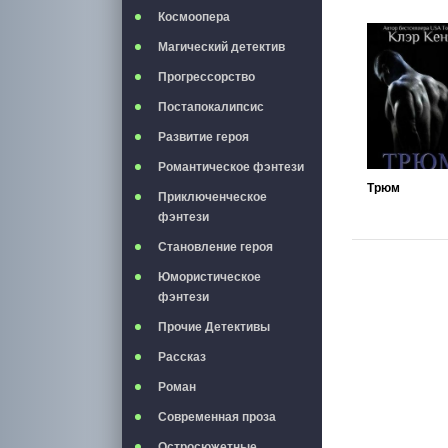
Космоопера
Магический детектив
Прогрессорство
Постапокалипсис
Развитие героя
Романтическое фэнтези
Трюм
Приключенческое
фэнтези
Становление героя
Юмористическое
фэнтези
Прочие Детективы
Рассказ
Роман
Современная проза
Остросюжетные