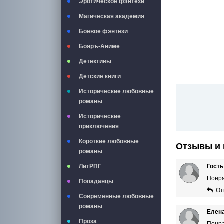
Эротическое фэнтези
Магическая академия
Боевое фэнтези
Бояръ-Аниме
Детективы
Детские книги
Исторические любовные
романы
Исторические
приключения
Короткие любовные
Отзывы и 
романы
Гость
ЛитРПГ
Понр
Попаданцы
От
Современные любовные
романы
Елена
Проза
Понра