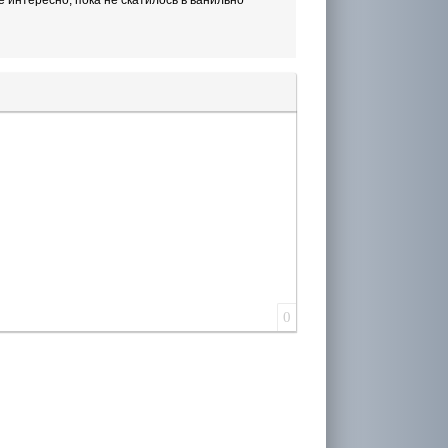
лера
0