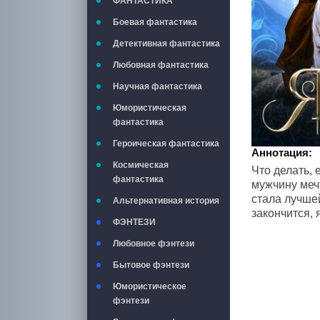
ФАНТАСТИКА
Боевая фантастика
Детективная фантастика
Любовная фантастика
Научная фантастика
Юмористическая
фантастика
Героическая фантастика
Аннотация:
Космическая
Что делать,
фантастика
мужчину мечт
стала лучшей
Альтернативная история
закончится, 
ФЭНТЕЗИ
Любовное фэнтези
Бытовое фэнтези
Юмористическое
фэнтези