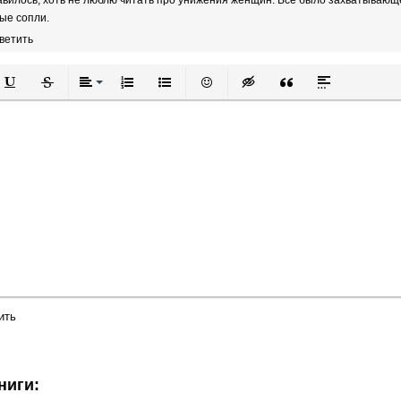
ые сопли.
ветить
й
в
Подчеркнутый
Зачеркнутый
Выравнивание
Нумерованный список
Маркированный список
Вставить смайлик
Вставка скрытого текста
Вставка цитаты
Вставка спой
ить
ниги: