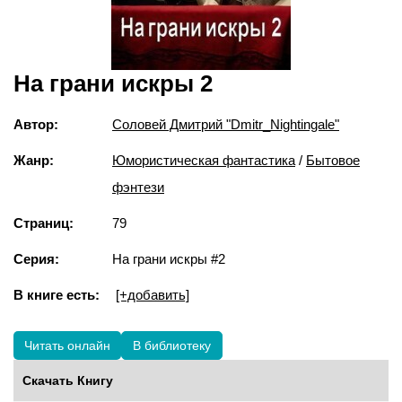
На грани искры 2
Автор:
Соловей Дмитрий "Dmitr_Nightingale"
Жанр:
Юмористическая фантастика
/
Бытовое
фэнтези
Страниц:
79
Серия:
На грани искры #2
В книге есть:
[+добавить]
Читать онлайн
В библиотеку
Скачать Книгу