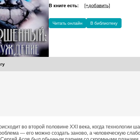
В книге есть:
[+добавить]
Читать онлайн
В библиотеку
гу
исходит во второй половине XXI века, когда технологии ша
роблема — его можно создать заново, а человеческую сла
 Сергей Асов был обычным парнем со скромными планами, 