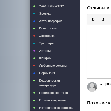
Ужасы и мистика
Отзывы и 
Эротика
Автобиография
Полужирны
Курси
Психология
Эзотерика
Триллеры
Авторы
Фанфик
Любовные романы
Серии книг
Классическая
Отправ
литература
Городское фэнтези
Готический роман
Похожие к
Историческое фэнтези