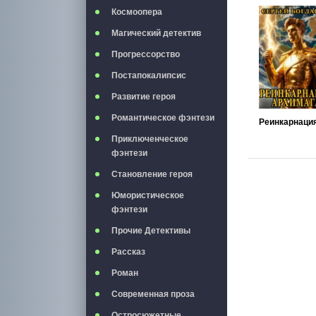
Космоопера
Магический детектив
Прогрессорство
Постапокалипсис
Развитие героя
Романтическое фэнтези
Приключенческое
фэнтези
Становление героя
Юмористическое
фэнтези
Прочие Детективы
Рассказ
Роман
Современная проза
Остросюжетные