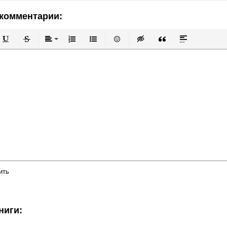
комментарии:
й
в
Подчеркнутый
Зачеркнутый
Выравнивание
Нумерованный список
Маркированный список
Вставить смайлик
Вставка скрытого текста
Вставка цитаты
Вставка спой
ить
ниги: