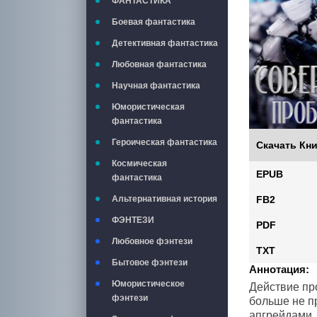
ФАНТАСТИКА
Боевая фантастика
Детективная фантастика
Любовная фантастика
Научная фантастика
Юмористическая
фантастика
Героическая фантастика
Скачать Кни
Космическая
EPUB
фантастика
Альтернативная история
FB2
ФЭНТЕЗИ
PDF
Любовное фэнтези
TXT
Бытовое фэнтези
Аннотация:
Юмористическое
Действие про
фэнтези
больше не п
апгрейдами.