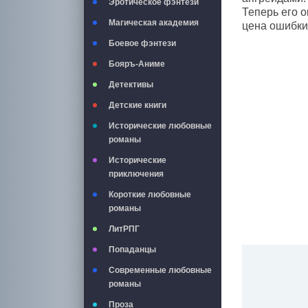
Эротическое фэнтези
Теперь его о
Магическая академия
цена ошибки
Боевое фэнтези
Бояръ-Аниме
Детективы
Детские книги
Исторические любовные
романы
Исторические
приключения
Короткие любовные
романы
ЛитРПГ
Попаданцы
Современные любовные
романы
Проза