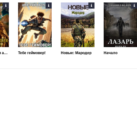
Реинкарнация архимага
Тебе геймовер!
Новые: Мародер
Начало