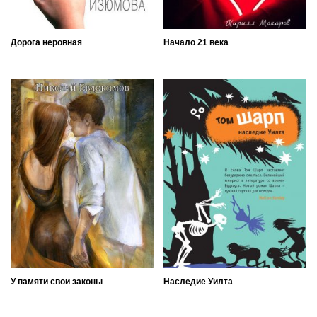
Дорога неровная
Начало 21 века
У памяти свои законы
Наследие Уилта