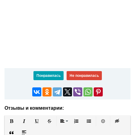
Понравилась
Не понравилась
Отзывы и комментарии:
Полужирный
Курсив
Подчеркнутый
Зачеркнутый
Выравнивание
Нумерованный список
Маркированный список
Вставить смайли
Вставка ск