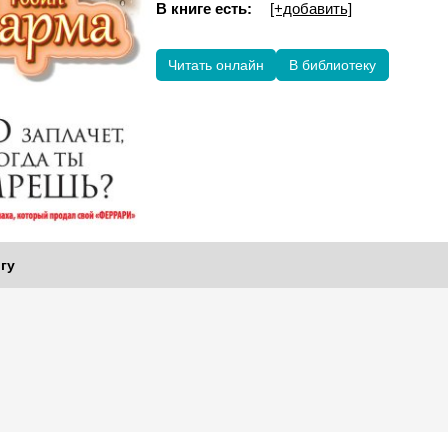
В книге есть:
[+добавить]
Читать онлайн
В библиотеку
гу