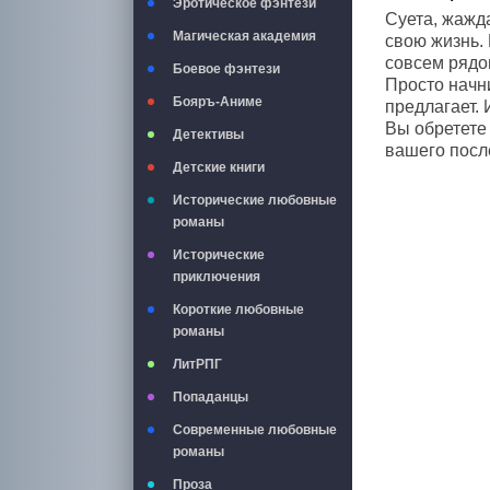
Эротическое фэнтези
Суета, жажда
Магическая академия
свою жизнь. 
совсем рядом
Боевое фэнтези
Просто начн
Бояръ-Аниме
предлагает. 
Вы обретете
Детективы
вашего после
Детские книги
Исторические любовные
романы
Исторические
приключения
Короткие любовные
романы
ЛитРПГ
Попаданцы
Современные любовные
романы
Проза