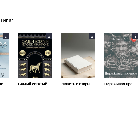
ниги:
Свобода от тревоги. Справься с тревогой, пока она не расправилась с тобой
Самый богатый человек в Вавилоне
Любить с открытыми глазами
Переживая прошлое