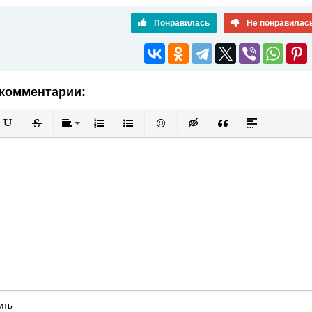
Понравилась
Не понравилас
комментарии:
й
в
Подчеркнутый
Зачеркнутый
Выравнивание
Нумерованный список
Маркированный список
Вставить смайлик
Вставка скрытого текста
Вставка цитаты
Вставка спой
ить