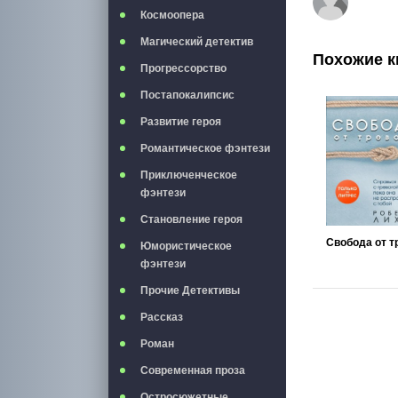
Космоопера
Магический детектив
Похожие к
Прогрессорство
Постапокалипсис
Развитие героя
Романтическое фэнтези
Приключенческое
фэнтези
Становление героя
Юмористическое
фэнтези
Прочие Детективы
Рассказ
Роман
Современная проза
Остросюжетные