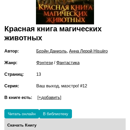
Красная книга магических
животных
Автор:
Брэйн Даниэль
,
Анна Лерой Hisuiiro
Жанр:
Фэнтези
/
Фантастика
Страниц:
13
Серия:
Ваш выход, маэстро! #12
В книге есть:
[+добавить]
Читать онлайн
В библиотеку
Скачать Книгу