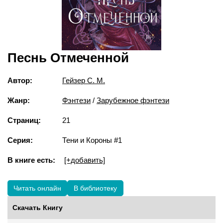
Песнь Отмеченной
Автор:
Гейзер С. М.
Жанр:
Фэнтези
/
Зарубежное фэнтези
Страниц:
21
Серия:
Тени и Короны #1
В книге есть:
[+добавить]
Читать онлайн
В библиотеку
Скачать Книгу