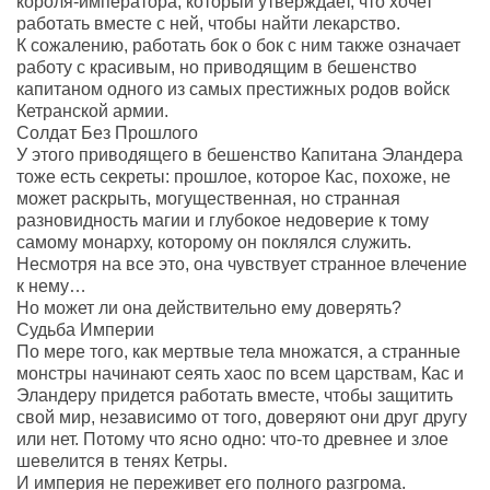
короля-императора, который утверждает, что хочет
работать вместе с ней, чтобы найти лекарство.
К сожалению, работать бок о бок с ним также означает
работу с красивым, но приводящим в бешенство
капитаном одного из самых престижных родов войск
Кетранской армии.
Солдат Без Прошлого
У этого приводящего в бешенство Капитана Эландера
тоже есть секреты: прошлое, которое Кас, похоже, не
может раскрыть, могущественная, но странная
разновидность магии и глубокое недоверие к тому
самому монарху, которому он поклялся служить.
Несмотря на все это, она чувствует странное влечение
к нему…
Но может ли она действительно ему доверять?
Судьба Империи
По мере того, как мертвые тела множатся, а странные
монстры начинают сеять хаос по всем царствам, Кас и
Эландеру придется работать вместе, чтобы защитить
свой мир, независимо от того, доверяют они друг другу
или нет. Потому что ясно одно: что-то древнее и злое
шевелится в тенях Кетры.
И империя не переживет его полного разгрома.