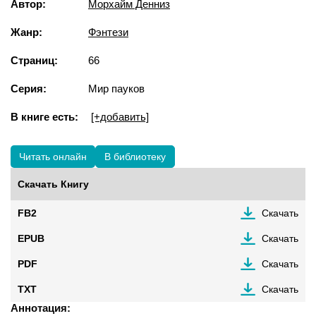
Автор:
Морхайм Денниз
Жанр:
Фэнтези
Страниц:
66
Серия:
Мир пауков
В книге есть:
[+добавить]
Читать онлайн
В библиотеку
Скачать Книгу
FB2
Скачать
EPUB
Скачать
PDF
Скачать
TXT
Скачать
Аннотация: