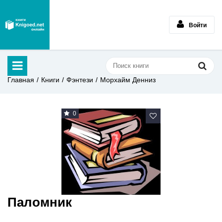
Войти
Главная
Книги
Фэнтези
Морхайм Денниз
0
Паломник