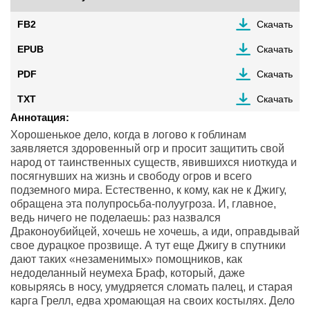
FB2
Скачать
EPUB
Скачать
PDF
Скачать
TXT
Скачать
Аннотация:
Хорошенькое дело, когда в логово к гоблинам
заявляется здоровенный огр и просит защитить свой
народ от таинственных существ, явившихся ниоткуда и
посягнувших на жизнь и свободу огров и всего
подземного мира. Естественно, к кому, как не к Джигу,
обращена эта полупросьба-полуугроза. И, главное,
ведь ничего не поделаешь: раз назвался
Драконоубийцей, хочешь не хочешь, а иди, оправдывай
свое дурацкое прозвище. А тут еще Джигу в спутники
дают таких «незаменимых» помощников, как
недоделанный неумеха Браф, который, даже
ковыряясь в носу, умудряется сломать палец, и старая
карга Грелл, едва хромающая на своих костылях. Дело