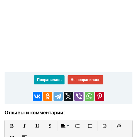
Понравилась
Не понравилась
Отзывы и комментарии:
Полужирный
Курсив
Подчеркнутый
Зачеркнутый
Выравнивание
Нумерованный список
Маркированный список
Вставить смайли
Вставка ск