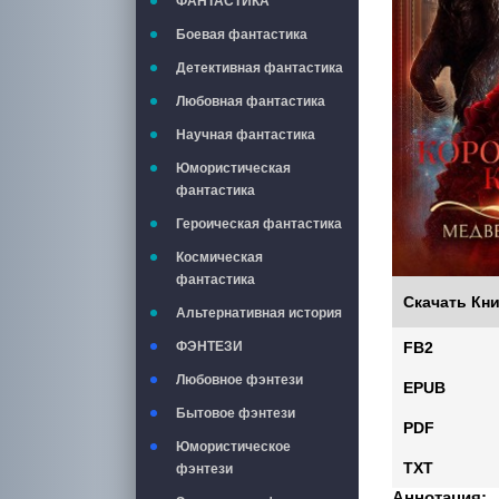
ФАНТАСТИКА
Боевая фантастика
Детективная фантастика
Любовная фантастика
Научная фантастика
Юмористическая
фантастика
Героическая фантастика
Космическая
фантастика
Скачать Кни
Альтернативная история
ФЭНТЕЗИ
FB2
Любовное фэнтези
EPUB
Бытовое фэнтези
PDF
Юмористическое
TXT
фэнтези
Аннотация: