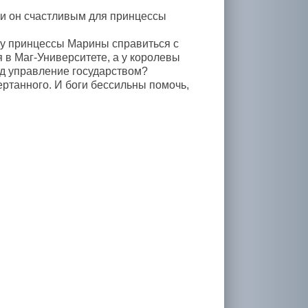
ли он счастливым для принцессы
 у принцессы Марины справиться с
ся в Маг-Университете, а у королевы
ад управление государством?
ертанного. И боги бессильны помочь,