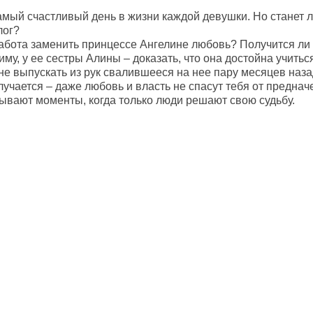
амый счастливый день в жизни каждой девушки. Но станет 
лог?
абота заменить принцессе Ангелине любовь? Получится ли
риму, у ее сестры Алины – доказать, что она достойна учить
не выпускать из рук свалившееся на нее пару месяцев наз
лучается – даже любовь и власть не спасут тебя от преднач
бывают моменты, когда только люди решают свою судьбу.