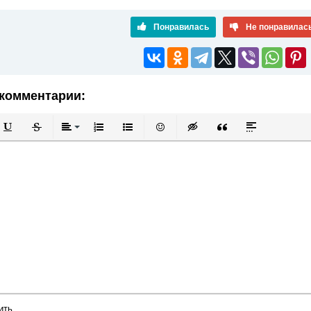
Понравилась
Не понравилас
комментарии:
й
в
Подчеркнутый
Зачеркнутый
Выравнивание
Нумерованный список
Маркированный список
Вставить смайлик
Вставка скрытого текста
Вставка цитаты
Вставка спой
ить