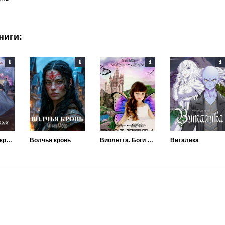
ниги:
Королевская кровь. Связанные судьбы
Волчья кровь
Виолетта. Боги феям (не) указ!
Виталика