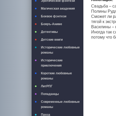
Эротическое фэнтези
Свадьба – с
Магическая академия
Полины Руд
Сможет ли р
Боевое фэнтези
тягой к экст
Бояръ-Аниме
Василины – 
Иногда так с
Детективы
потому что 
Детские книги
Исторические любовные
романы
Исторические
приключения
Короткие любовные
романы
ЛитРПГ
Попаданцы
Современные любовные
романы
Проза