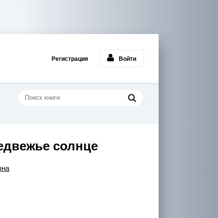
Регистрация
Войти
едвежье солнце
вна