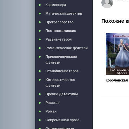
Космоопера
Магический детектив
Похожие к
Прогрессорство
Постапокалипсис
Развитие героя
Романтическое фэнтези
Приключенческое
фэнтези
Становление героя
Юмористическое
фэнтези
Прочие Детективы
Рассказ
Роман
Современная проза
Остросюжетные